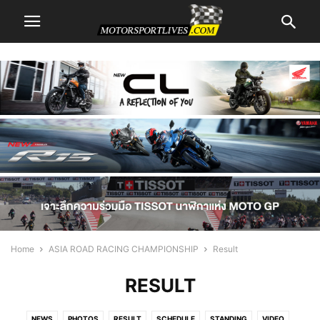
Home
ASIA ROAD RACING CHAMPIONSHIP
Result
RESULT
NEWS
PHOTOS
RESULT
SCHEDULE
STANDING
VIDEO