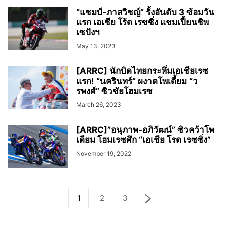
“แชมป์-ภาสวิชญ์” รั้งอันดับ 3 ซ้อมวัน
แรก เอเชีย โร้ด เรซซิ่ง แชมเปี้ยนชิพ
เซปังฯ
May 13, 2023
[ARRC] นักบิดไทยกระหึ่มเอเชียเรซ
แรก! “นครินทร์” ผงาดโพเดี้ยม “ว
รพงศ์” ซิวชัยโฮมเรซ
March 26, 2023
[ARRC]”อนุภาพ-อภิวัฒน์” ซิวคว้าโพ
เดียม โฮมเรซศึก “เอเชีย โรด เรซซิ่ง”
November 19, 2022
1
2
3