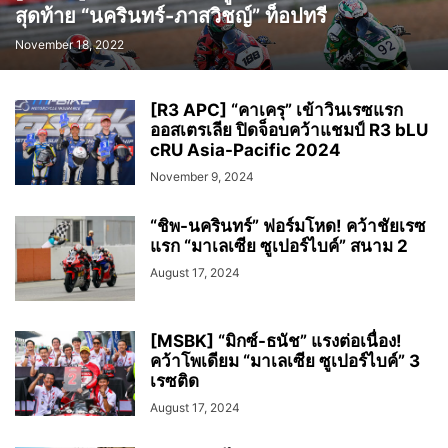
สุดท้าย “นครินทร์-ภาสวิชญ์” ท็อปทรี
November 18, 2022
[R3 APC] “คาเครุ” เข้าวินเรซแรก
ออสเตรเลีย ปิดจ็อบคว้าแชมป์ R3 bLU
cRU Asia-Pacific 2024
November 9, 2024
“ชิพ-นครินทร์” ฟอร์มโหด! คว้าชัยเรซ
แรก “มาเลเซีย ซูเปอร์ไบค์” สนาม 2
August 17, 2024
[MSBK] “มิกซ์-ธนัช” แรงต่อเนื่อง!
คว้าโพเดียม “มาเลเซีย ซูเปอร์ไบค์” 3
เรซติด
August 17, 2024