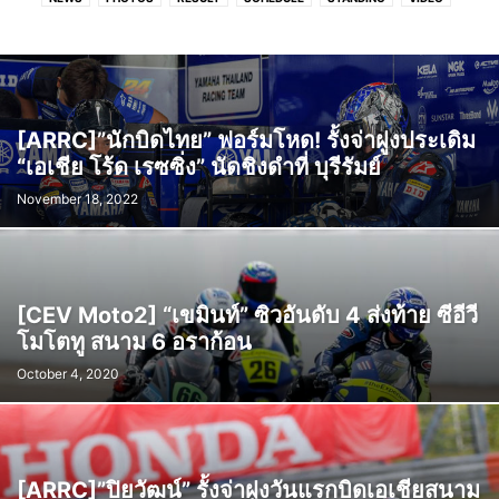
[ARRC]”นักบิดไทย” ฟอร์มโหด! รั้งจ่าฝูงประเดิม
“เอเชีย โร้ด เรซซิ่ง” นัดชิงดำที่ บุรีรัมย์
November 18, 2022
[CEV Moto2] “เขมินท์” ซิวอันดับ 4 ส่งท้าย ซีอีวี
โมโตทู สนาม 6 อราก้อน
October 4, 2020
[ARRC]”ปิยวัฒน์” รั้งจ่าฝูงวันแรกบิดเอเชียสนาม