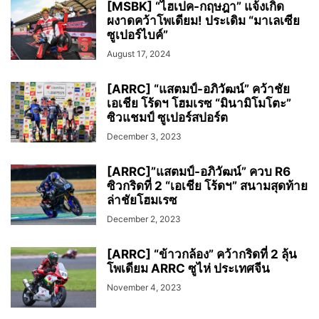
[MSBK] “ไฮเปค-กฤษฎา” แจ้งเกิด
ผงาดคว้าโพเดียม! ประเดิม “มาเลเซีย
ซูเปอร์ไบค์”
August 17, 2024
[ARRC] “แสตมป์-อภิวัฒน์” คว้าชัย
เอเชีย โร้ดฯ โฮมเรซ “มินามิโมโตะ”
ซิวแชมป์ ซูเปอร์สปอร์ต
December 3, 2023
[ARRC]”แสตมป์-อภิวัฒน์” ควบ R6
ซิวกริดที่ 2 “เอเชีย โร้ดฯ” สนามสุดท้าย
ล่าชัยโฮมเรซ
December 2, 2023
[ARRC] “ข้าวกล้อง” คว้ากริดที่ 2 ลุ้น
โพเดียม ARRC ซูไห่ ประเทศจีน
November 4, 2023