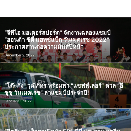
“จีพีไอ มอเตอร์สปอร์ต” จัดงานฉลองแชมป์
“ฮอนด้า ซิตี้ แฮทช์แบ็ก วันเมคเรซ 2022”
ประกาศสานต่อความมันส์ปีหน้า
December 2, 2022
“โต๊ะกัง” วุฒิภัทร พร้อมพา “แชฟฟ์เลอร์” ดวล “อี
ซุซุ วันเมคเรซ” ล่าแชมป์ประจำปี!
February 1, 2022