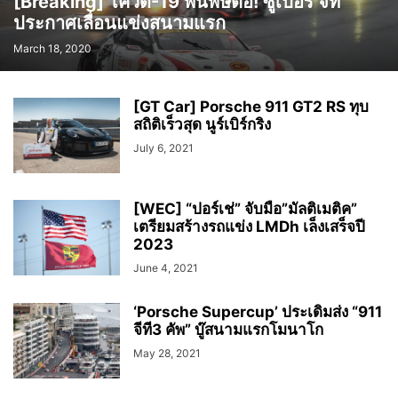
[Breaking] โควิด-19 พ่นพิษต่อ! ซูเปอร์ จีที
ประกาศเลื่อนแข่งสนามแรก
March 18, 2020
[GT Car] Porsche 911 GT2 RS ทุบ
สถิติเร็วสุด นูร์เบิร์กริง
July 6, 2021
[WEC] “ปอร์เช่” จับมือ”มัลติเมติค”
เตรียมสร้างรถแข่ง LMDh เล็งเสร็จปี
2023
June 4, 2021
‘Porsche Supercup’ ประเดิมส่ง “911
จีที3 คัพ” บู๊สนามแรกโมนาโก
May 28, 2021