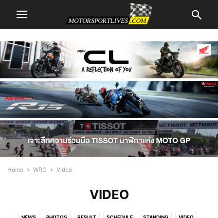
Home
WRC
Video
VIDEO
NEWS
PHOTOS
RESULT
SCHEDULE
STANDING
VIDEO