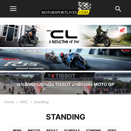
Home
WRC
Standing
STANDING
NEWS
PHOTOS
RESULT
SCHEDULE
STANDING
VIDEO