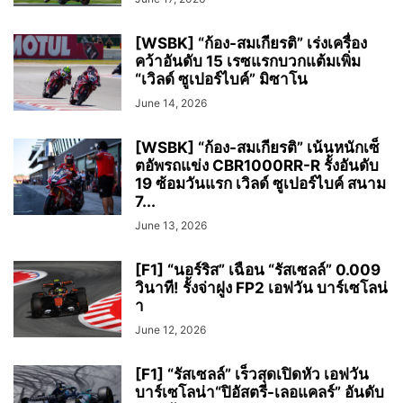
[WSBK] “ก้อง-สมเกียรติ” เร่งเครื่อง
คว้าอันดับ 15 เรซแรกบวกแต้มเพิ่ม
“เวิลด์ ซูเปอร์ไบค์” มิซาโน
June 14, 2026
[WSBK] “ก้อง-สมเกียรติ” เน้นหนักเซ็
ตอัพรถแข่ง CBR1000RR-R รั้งอันดับ
19 ซ้อมวันแรก เวิลด์ ซูเปอร์ไบค์ สนาม
7...
June 13, 2026
[F1] “นอร์ริส” เฉือน “รัสเซลล์” 0.009
วินาที! รั้งจ่าฝูง FP2 เอฟวัน บาร์เซโลน่
า
June 12, 2026
[F1] “รัสเซลล์” เร็วสุดเปิดหัว เอฟวัน
บาร์เซโลน่า“ปิอัสตรี-เลอแคลร์” อันดับ