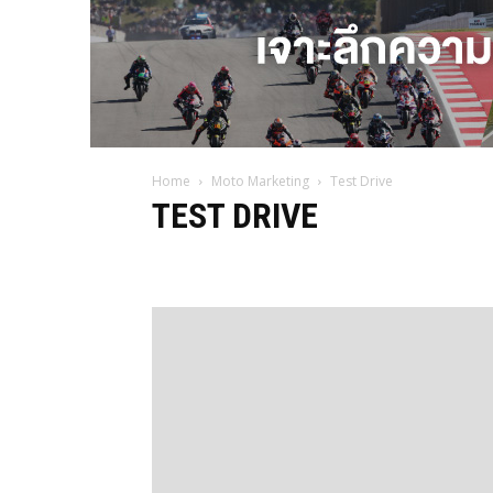
Home
Moto Marketing
Test Drive
TEST DRIVE
News
Photos
Test Drive
Video