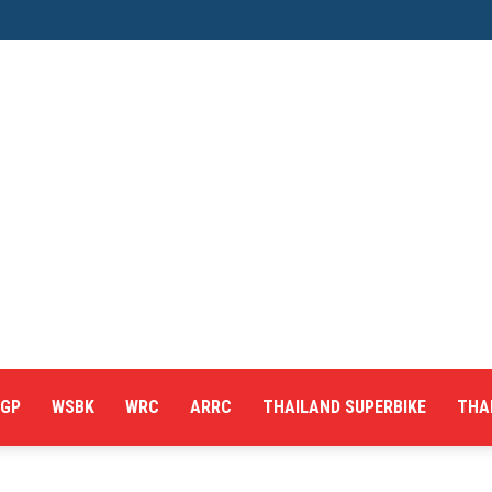
GP
WSBK
WRC
ARRC
THAILAND SUPERBIKE
THA