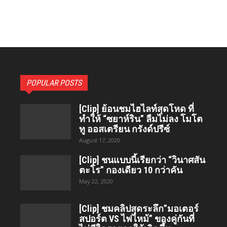
POPULAR POSTS
[Clip] ย้อนชมไฮไลท์สุดโหด ที่
ทำให้ “ซยาห์ริน” ลืมไม่ลง โมโต
ทู ออสเตรียน กรังด์ปรีซ์
August 17, 2020
[Clip] ชนแบบนี้เรียกว่า “วินาศสัน
ตะโร”​ กองเดียว 10 กว่าคัน
May 22, 2020
[Clip] ชมคลิปสุดระลึก”มอเตอร์
สปอร์ต VS ไฟไหม้” ของคู่กันที่