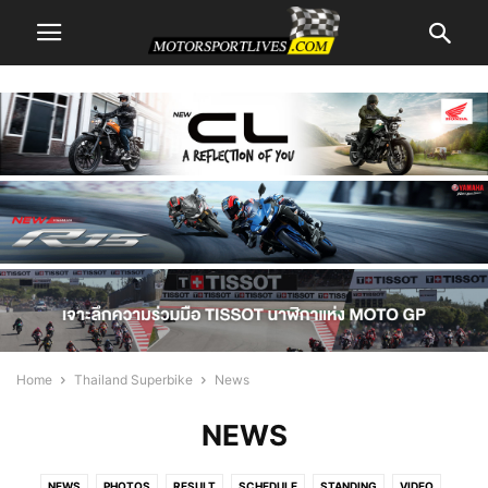
Home
Thailand Superbike
News
NEWS
NEWS
PHOTOS
RESULT
SCHEDULE
STANDING
VIDEO