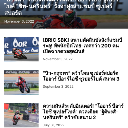
ไบค์ “ชิพ-นครินทร์” รั้งจ่าฝูงล่าแชมป์ ซูเปอร์
สปอร์ต
November 3, 2022
[BRIC SBK] สนามตัดสินบัลลังก์แชมป์
ระอุ! ทัพนักบิดไทย-เทศกว่า 200 คน
เปิดฉากดวลสุดมันส์
November 3, 2022
“นิว-กฤชพร” คว้าโพล ซูเปอร์สปอร์ต
โออาร์ บีอาร์ไอซี ซูเปอร์ไบค์ สนาม 3
September 3, 2022
ความมันส์ระดับอินเตอร์! “โออาร์ บีอาร์
ไอซี ซูเปอร์ไบค์” ดวลเดือด “ฐิติพงศ์-
นครินทร์” คว้าชัยสนาม 2
July 31, 2022