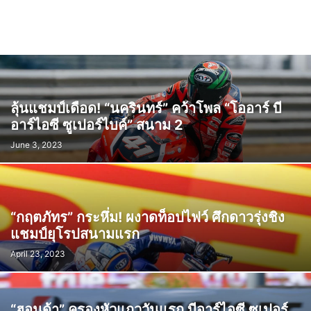
ลุ้นแชมป์เดือด! “นครินทร์” คว้าโพล “โออาร์ บี
อาร์ไอซี ซูเปอร์ไบค์” สนาม 2
June 3, 2023
“กฤตภัทร” กระหึ่ม! ผงาดท็อปไฟว์ ศึกดาวรุ่งชิง
แชมป์ยุโรปสนามแรก
April 23, 2023
“ฮอนด้า” ครองหัวแถววันแรก บีอาร์ไอซี ซูเปอร์