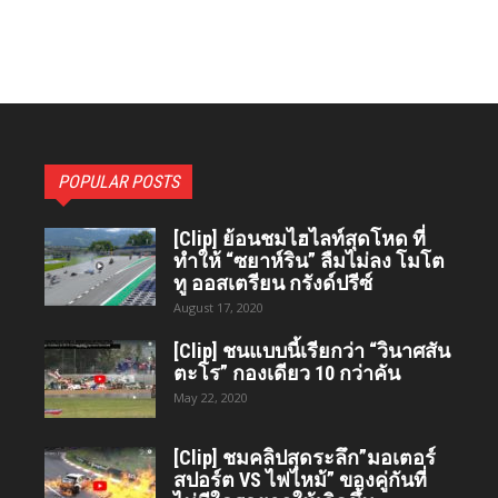
POPULAR POSTS
[Clip] ย้อนชมไฮไลท์สุดโหด ที่
ทำให้ “ซยาห์ริน” ลืมไม่ลง โมโต
ทู ออสเตรียน กรังด์ปรีซ์
August 17, 2020
[Clip] ชนแบบนี้เรียกว่า “วินาศสัน
ตะโร”​ กองเดียว 10 กว่าคัน
May 22, 2020
[Clip] ชมคลิปสุดระลึก”มอเตอร์
สปอร์ต VS ไฟไหม้” ของคู่กันที่