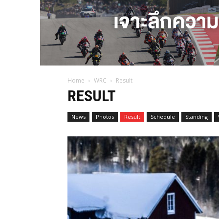
Home
WRC
Result
RESULT
News
Photos
Result
Schedule
Standing