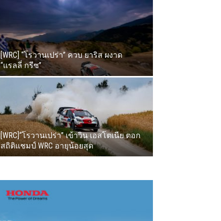
[WRC] “โรวานเปร่า” ควบ ยาริส ผงาด
“แรลลี่ กรีซ”
[WRC]“โรวานเปร่า” เข้าวิน เอสโตเนีย ตอก
สถิติแชมป์ WRC อายุน้อยสุด