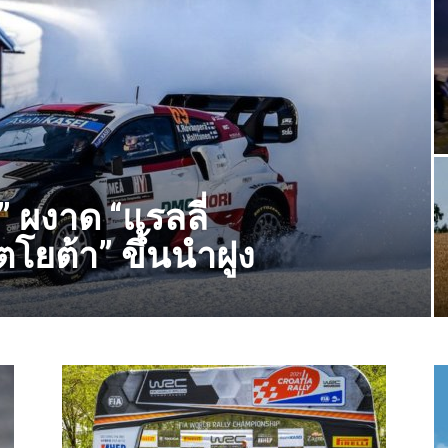
 ผงาด “แรลลี่
ตโยต้า” ขึ้นนำฝูง