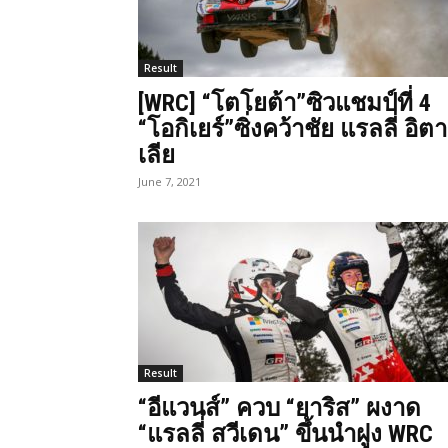
Result
[WRC] “โตโยต้า”ซิวแชมป์ที่ 4
“โอกิเยร์”ซิ่งคว้าชัย แรลลี่ อิตา
เลีย
June 7, 2021
Result
“อีแวนส์” ควบ “ยาริส” ผงาด
“แรลลี่ สวีเดน” ขึ้นนำฝูง WRC