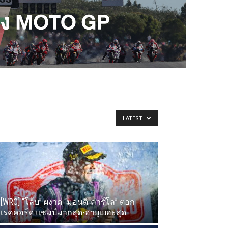
LATEST
[WRC] “โล้บ” ผงาด “มอนติ-คาร์โล” ตอก
เรคคอร์ด แชมป์มากสุด-อายุเยอะสุด