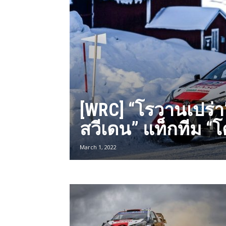
[WRC] “โรวานเปร่า”
สวีเดน” แท็กทีม “โ
March 1, 2022