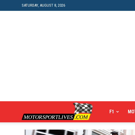
SATURDAY, AUGUST 8, 2026
Motorsportlives
F1
MO