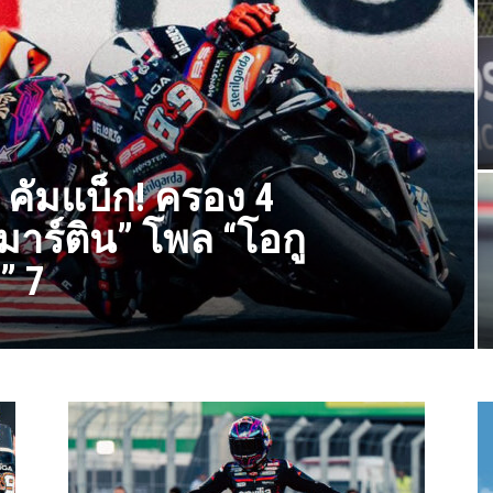
” คัมแบ็ก! ครอง 4
มาร์ติน” โพล “โอกู
” 7