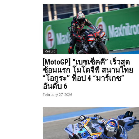
Result
[MotoGP] “เบซเซ็คคี” เร็วสุด
ซ้อมแรก โมโตจีพี สนามไทย
“โอกูระ” ท็อป 4 “มาร์เกซ”
อันดับ 6
February 27, 2026