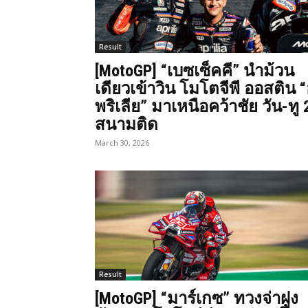
Result
[MotoGP] “เบซเซ็คคี” นำม้วน
เดียวเข้าวิน โมโตจีพี ออสติน 
พริเลีย” มาเหนือคว้าชัย วัน-ทู 
สนามติด
March 30, 2026
Result
[MotoGP] “มาร์เกซ” ทวงจ่าฝูง