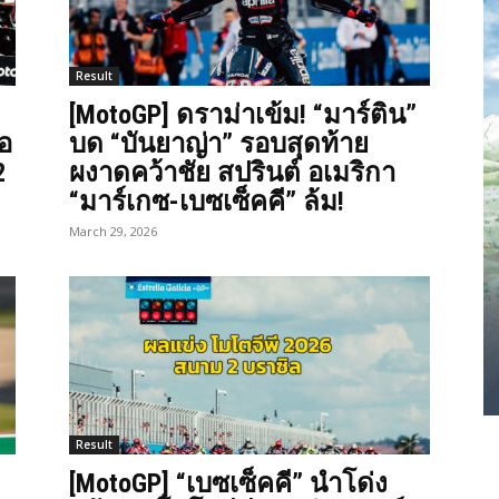
Result
[MotoGP] ดราม่าเข้ม! “มาร์ติน”
“อ
บด “บันยาญ่า” รอบสุดท้าย
2
ผงาดคว้าชัย สปรินต์ อเมริกา
“มาร์เกซ-เบซเซ็คคี” ล้ม!
March 29, 2026
Result
[MotoGP] “เบซเซ็คคี” นำโด่ง