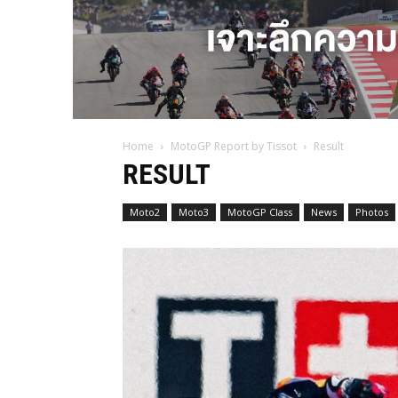
Home
MotoGP Report by Tissot
Result
RESULT
Moto2
Moto3
MotoGP Class
News
Photos