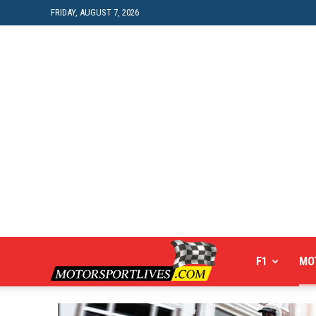
FRIDAY, AUGUST 7, 2026
Motorsportlives
F1
MO