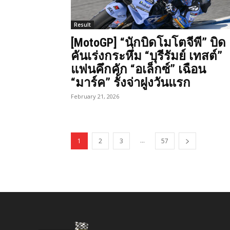
Result
[MotoGP] “นักบิดโมโตจีพี” บิด
คันเร่งกระหึ่ม “บุรีรัมย์ เทสต์”
แฟนคึกคัก “อเล็กซ์” เฉือน
“มาร์ค” รั้งจ่าฝูงวันแรก
February 21, 2026
...
1
2
3
57