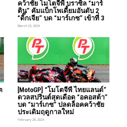
คว้าชัย โมโตจีพี บราซิล “มาร์
ติน” คัมแบ็กโพเดี้ยมอันดับ 2
“ดิ๊กเจีย” บด “มาร์เกซ” เข้าที่ 3
March 23, 2026
Result
ต
[MotoGP] “โมโตจีพี ไทยแลนด์”
ดวลสปรินต์สุดเดือด “อคอสต้า”
บด “มาร์เกซ” ปลดล็อคคว้าชัย
ประเดิมฤดูกาลใหม่
February 28, 2026