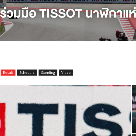
Result
Schedule
Standing
Video