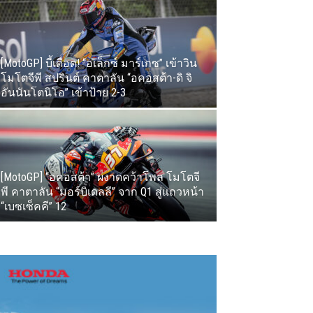
[MotoGP] บี้เดือด! “อเล็กซ์ มาร์เกซ” เข้าวิน
โมโตจีพี สปรินต์ คาตาลัน “อคอสต้า-ดิ จิ
อันนันโตนิโอ” เข้าป้าย 2-3
[MotoGP] “อคอสต้า” ผงาดคว้าโพล โมโตจี
พี คาตาลัน “มอร์บิเดลลี” จาก Q1 สู่แถวหน้า
“เบซเซ็คคี” 12