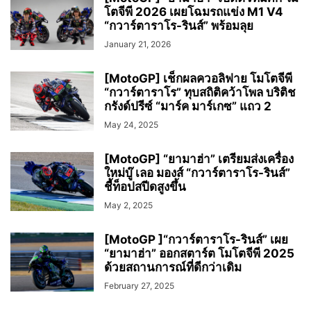
โตจีพี 2026 เผยโฉมรถแข่ง M1 V4
“กวาร์ตาราโร-รินส์” พร้อมลุย
January 21, 2026
[MotoGP] เช็กผลควอลิฟาย โมโตจีพี
“กวาร์ตาราโร” ทุบสถิติคว้าโพล บริติช
กรังด์ปรีซ์ “มาร์ค มาร์เกซ” แถว 2
May 24, 2025
[MotoGP] “ยามาฮ่า” เตรียมส่งเครื่อง
ใหม่บู๊ เลอ มองส์ “กวาร์ตาราโร-รินส์”
ชี้ท็อปสปีดสูงขึ้น
May 2, 2025
[MotoGP ]“กวาร์ตาราโร-รินส์” เผย
“ยามาฮ่า” ออกสตาร์ต โมโตจีพี 2025
ด้วยสถานการณ์ที่ดีกว่าเดิม
February 27, 2025