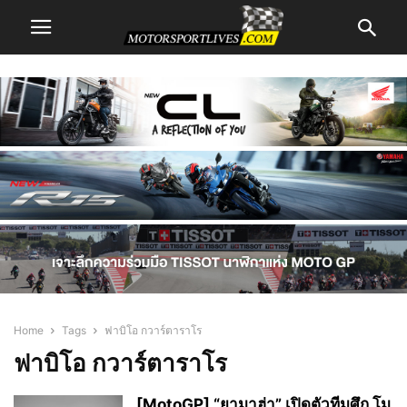
Home
Tags
ฟาบิโอ กวาร์ตาราโร
ฟาบิโอ กวาร์ตาราโร
[MotoGP] “ยามาฮ่า” เปิดตัวทีมศึก โม