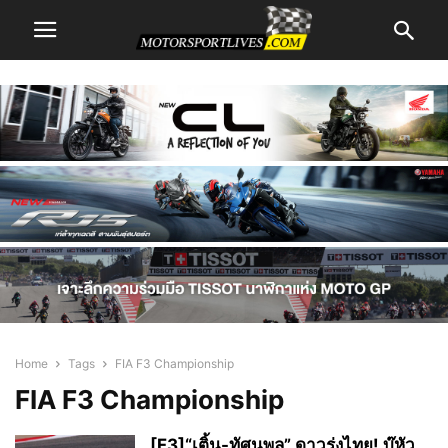
Home
Tags
FIA F3 Championship
FIA F3 Championship
[F3]“เติ้น-ทัศนพล” ดาวรุ่งไทย! บู๊หัว