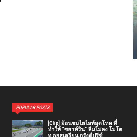
POPULAR POSTS
[Clip] ย้อนชมไฮไลท์สุดโหด ที่
ทำให้ “ซยาห์ริน” ลืมไม่ลง โมโต
ทู ออสเตรียน กรังด์ปรีซ์