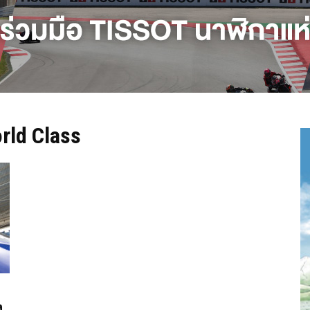
rld Class
ง