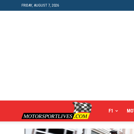
FRIDAY, AUGUST 7, 2026
Motorsportlives
F1
MO