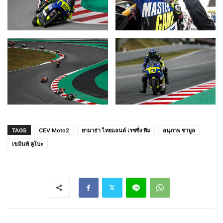
TAGS
CEV Moto2
ยามาฮ่า ไทยแลนด์ เรซซิ่ง ทีม
อนุภาพ ซามูล
เขมินท์ คูโบะ