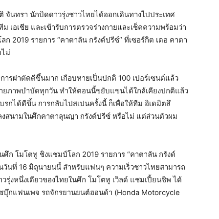
ยรติ จันทรา นักบิดดาวรุ่งชาวไทยได้ออกเดินทางไปประเทศ
้า ทีม เอเชีย และเข้ารับการตรวจร่างกายและเช็คความพร้อมว่า
 2019 รายการ “คาตาลัน กรังด์ปรีซ์” ที่เซอร์กิต เดอ คาตา
อไม่
บการผ่าตัดดีขึ้นมาก เกือบหายเป็นปกติ 100 เปอร์เซนต์แล้ว
กายภาพบำบัดทุกวัน ทำให้ตอนนี้ขยับแขนได้ใกล้เคียงปกติแล้ว
้ดีขึ้น การกลับไปสเปนครั้งนี้ ก็เพื่อให้ทีม อิเดมิตสึ
ะลงสนามในศึกคาตาลุนญา กรังด์ปรีซ์ หรือไม่ แต่ส่วนตัวผม
ั้งในศึก โมโตทู ชิงแชมป์โลก 2019 รายการ “คาตาลัน กรังด์
 ในวันที่ 16 มิถุนายนนี้ สำหรับแฟนๆ ความเร็วชาวไทยสามารถ
รุ่งหนึ่งเดียวของไทยในศึก โมโตทู เวิลด์ แชมเปี้ยนชิพ ได้
บุ๊กแฟนเพจ รถจักรยานยนต์ฮอนด้า (Honda Motorcycle