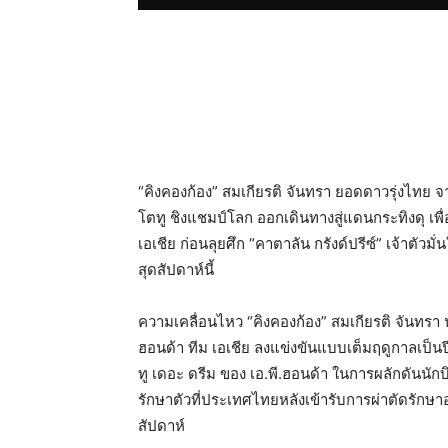
Share
“คิงคองก้อง” สมเกียรติ จันทรา ยอดดาวรุ่งไทย จ
โตทู ชิงแชมป์โลก ออกเดินทางสู่แดนกระทิงดุ เพื
เอเชีย ก่อนลุยศึก “คาตาลัน กรังด์ปรีซ์” เจ้าตั
สุดสัปดาห์นี้
ความเคลื่อนไหว “คิงคองก้อง” สมเกียรติ จันทรา
ฮอนด้า ทีม เอเชีย ลงแข่งขันแบบเต็มฤดูกาลเป็
ทู เดอะ ดรีม ของ เอ.พี.ฮอนด้า ในการผลักดันนั
รักษาตัวที่ประเทศไทยหลังเข้ารับการผ่าตัดรักษา
สัปดาห์