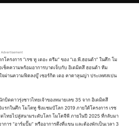
Advertisement
ากโครงการ “เรซ ทู เดอะ ดรีม” ของ “เอ.พี.ฮอนด้า” ในศึก โม
่อเช็คความพร้อมอาการบาดเจ็บกับ อิเดมิตสึ ฮอนด้า ทีม
วมั่นใจผ่านความฟิตลงบู๊ เซอร์กิต เดอ คาตาลุนญ่า ประเทศสเปน
 นักบิดดาวรุ่งชาวไทยเจ้าของหมายเลข 35 จาก อิเดมิตสึ
นปีแรกในศึก โมโตทู ชิงแชมป์โลก 2019 ภายใต้โครงการ เรซ
กบิดไทยไปสู่สนามระดับโลก โมโตจีพี ภายในปี 2025 ที่กลับมา
อาการ “อาร์มปั๊ม” หรืออาการตึงที่แขน และต้องพักเป็นเวลา 3