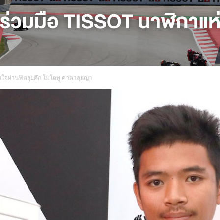
มั่นใจผ่านฟิตลุยศึก โมโตทู คาตาลุนญ่า