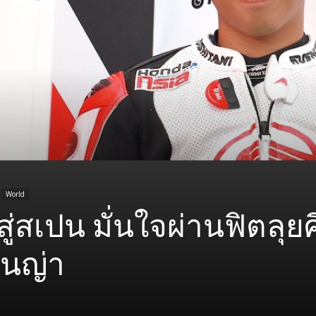
World
สู่สเปน มั่นใจผ่านฟิตลุย
ุนญ่า