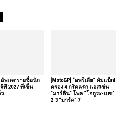
 อัพเดตรายชื่อนัก
[MotoGP] “อพริเลีย” คัมแบ็ก!
ีพี 2027 ที่เซ็น
ครอง 4 กริดแรก แอสเซ่น
้ว
“มาร์ติน” โพล “โอกูระ-เบซ”
2-3 “มาร์ค” 7