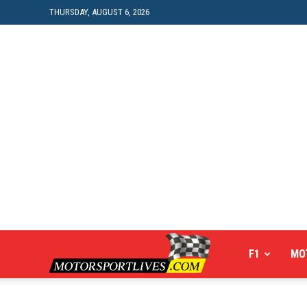
THURSDAY, AUGUST 6, 2026
Motorsportlives
F1
MO