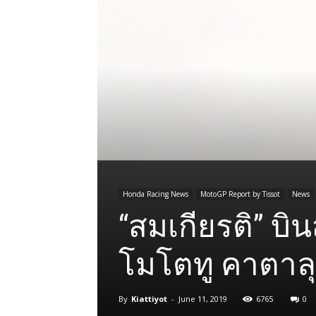
Honda Racing News
MotoGP Report by Tissot
News
“สมเกียรติ” บิน
โมโตทู คาตาล
By
Kiattiyot
-
June 11, 2019
6765
0