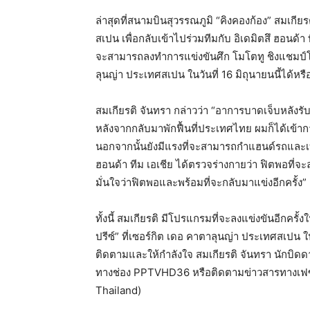
ล่าสุดที่สนามบินสุวรรณภูมิ “คิงคองก้อง” สมเกี
สเปน เพื่อกลับเข้าไปร่วมทีมกับ อิเดมิตสึ ฮอนด
จะสามารถลงทำการแข่งขันศึก โมโตทู ชิงแชมป์โลก
ลุนญ่า ประเทศสเปน ในวันที่ 16 มิถุนายนนี้ได้หรื
สมเกียรติ จันทรา กล่าวว่า “อาการบาดเจ็บหลังรั
หลังจากกลับมาพักฟื้นที่ประเทศไทย ผมก็ได้เข้า
นอกจากนั้นยังมีแรงที่จะสามารถกำแฮนด์รถและเบรกได
ฮอนด้า ทีม เอเชีย ได้ตรวจร่างกายว่า ฟิตพอที่จ
มั่นใจว่าฟิตพอและพร้อมที่จะกลับมาแข่งอีกครั้ง”
ทั้งนี้ สมเกียรติ มีโปรแกรมที่จะลงแข่งขันอีกคร
ปรีซ์” ที่เซอร์กิต เดอ คาตาลุนญ่า ประเทศสเปน
ติดตามและให้กำลังใจ สมเกียรติ จันทรา นักบิดดาว
ทางช่อง PPTVHD36 หรือติดตามข่าวสารทางเฟซ
Thailand)