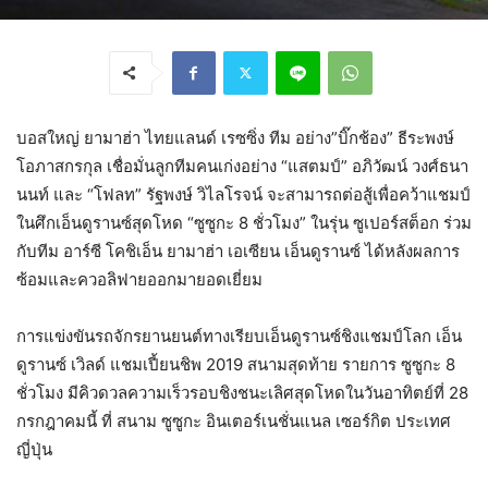
บอสใหญ่ ยามาฮ่า ไทยแลนด์ เรซซิ่ง ทีม อย่าง”บิ๊กช้อง” ธีระพงษ์
โอภาสกรกุล เชื่อมั่นลูกทีมคนเก่งอย่าง “แสตมป์” อภิวัฒน์ วงศ์ธนา
นนท์ และ “โฟลท” รัฐพงษ์ วิไลโรจน์ จะสามารถต่อสู้เพื่อคว้าแชมป์
ในศึกเอ็นดูรานซ์สุดโหด “ซูซูกะ 8 ชั่วโมง” ในรุ่น ซูเปอร์สต็อก ร่วม
กับทีม อาร์ซี โคชิเอ็น ยามาฮ่า เอเซียน เอ็นดูรานซ์ ได้หลังผลการ
ซ้อมและควอลิฟายออกมายอดเยี่ยม
การแข่งขันรถจักรยานยนต์ทางเรียบเอ็นดูรานซ์ชิงแชมป์โลก เอ็น
ดูรานซ์ เวิลด์ แชมเปี้ยนชิพ 2019 สนามสุดท้าย รายการ ซูซูกะ 8
ชั่วโมง มีคิวดวลความเร็วรอบชิงชนะเลิศสุดโหดในวันอาทิตย์ที่ 28
กรกฎาคมนี้ ที่ สนาม ซูซูกะ อินเตอร์เนชั่นแนล เซอร์กิต ประเทศ
ญี่ปุ่น