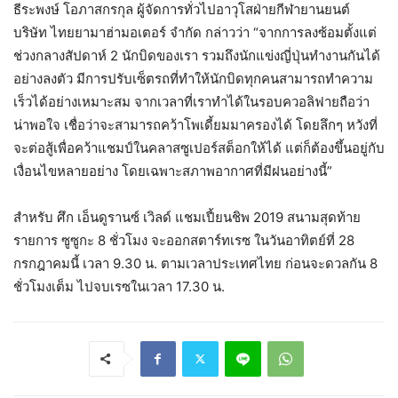
ธีระพงษ์ โอภาสกรกุล ผู้จัดการทั่วไปอาวุโสฝ่ายกีฬายานยนต์
บริษัท ไทยยามาฮ่ามอเตอร์ จำกัด กล่าวว่า “จากการลงซ้อมตั้งแต่
ช่วงกลางสัปดาห์ 2 นักบิดของเรา รวมถึงนักแข่งญี่ปุ่นทำงานกันได้
อย่างลงตัว มีการปรับเซ็ตรถที่ทำให้นักบิดทุกคนสามารถทำความ
เร็วได้อย่างเหมาะสม จากเวลาที่เราทำได้ในรอบควอลิฟายถือว่า
น่าพอใจ เชื่อว่าจะสามารถคว้าโพเดี้ยมมาครองได้ โดยลึกๆ หวังที่
จะต่อสู้เพื่อคว้าแชมป์ในคลาสซูเปอร์สต็อกให้ได้ แต่ก็ต้องขึ้นอยู่กับ
เงื่อนไขหลายอย่าง โดยเฉพาะสภาพอากาศที่มีฝนอย่างนี้”
สำหรับ ศึก เอ็นดูรานซ์ เวิลด์ แชมเปี้ยนชิพ 2019 สนามสุดท้าย
รายการ ซูซูกะ 8 ชั่วโมง จะออกสตาร์ทเรซ ในวันอาทิตย์ที่ 28
กรกฎาคมนี้ เวลา 9.30 น. ตามเวลาประเทศไทย ก่อนจะดวลกัน 8
ชั่วโมงเต็ม ไปจบเรซในเวลา 17.30 น.