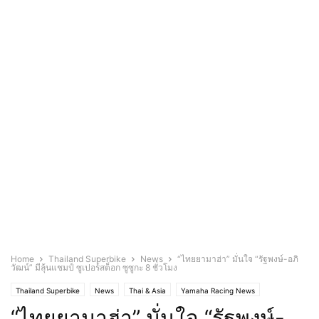
Home
Thailand Superbike
News
“ไทยยามาฮ่า” มั่นใจ “รัฐพงษ์-อภิ
วัฒน์” มีลุ้นแชมป์ ซูเปอร์สต็อก ซูซูกะ 8 ชั่วโมง
Thailand Superbike
News
Thai & Asia
Yamaha Racing News
“ไทยยามาฮ่า” มั่นใจ “รัฐพงษ์-