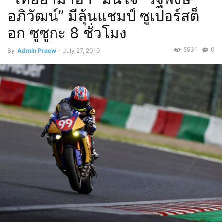
อภิวัฒน์” มีลุ้นแชมป์ ซูเปอร์สต็
อก ซูซูกะ 8 ชั่วโมง
5531
0
By
Admin Praew
-
July 27, 2019