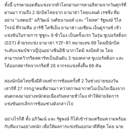
ทั้งนี้ บรรดายอดทีมแข่งจากทั่วโลกผ่านการควอลิฟายจากวันศุกร์ที่
ผ่านมา รวมถึง 2 นักบิดไทยจาก ยามาฮ่า ไทยแลนด์ เรซซิ่ง ทีม
อย่าง “แสตมป์” อภิวัฒน์ วงศ์ธนานนท์ และ “โฟลท” รัฐพงษ์ วิไล
โรจน์ ที่ร่วมทีม อาร์ซี โคชิเอ็น ยามาฮ่า เอเซียน เอ็นดูรานซ์ เข้า
แข่งขันในรายการ ซูซูกะ 8 ชั่วโมง เป็นครั้งแรก ในรุ่น ซูเปอร์สต็อก
(SST) ด้วยรถแข่ง ยามาฮ่า YZF-R1 หมายเลข 99 โดยมีนักบิด
ระดับแชมป์ชาวญี่ปุ่นอย่างชินอิชิ นากาโตมิ ลงบิดด้วย โดย
สามารถคว้ากริดสตาร์ทเป็นอันดับ 3 ของคลาส ซูเปอร์สต็อก และ
ได้ออกสตาร์ทจากกริดที่ 26 จากรถแข่งทั้งสิ้น 66 คัน
สองนักบิดไทยซึ่งมีคิวลงทำการซ้อมครั้งที่ 2 ในช่วงบ่ายของวัน
เสาร์ที่ 27 กรกฎาคมที่ผ่านมา ทว่าสภาพอากาศไม่เป็นใจเนื่องจาก
ฝนตกลงมาอย่างหนักต่อเนื่องกันหลายชั่วโมง ทำให้ฝ่ายจัดการ
แข่งขันยกเลิกการซ้อมช่วงดังกล่าวไป
อย่างไรก็ดี ทั้ง อภิวัฒน์ และ รัฐพงษ์ ก็ได้เข้าร่วมเตรียมความพร้อม
กับทีมงานอย่างหนัก เพื่อให้ผลการแข่งขันออกมาดีที่สุด โดย นาย