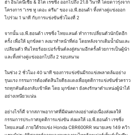
ฮ่า อินโดนีเซีย & อิโต เรซซิ่ง ออกไปถึง 21.8 วินาที โดยดาวรุ่งจาก
โครงการ “เรซ ทู เดอะ ดรีม” ของ เอ.พี.ฮอนด้า ทิ้งห่างคู่แข่งออก
ไปร่วม 1 นาที กับการแข่งขันชั่วโมงที่ 2
จากนั้น เอ.พี.ฮอนด้า เรซซิ่ง ไทยแลนด์ ทำการเปลี่ยนตัวนักบิดอีก
ครั้ง เพื่อให้ มุกข์ลดา ลงมาทำหน้าที่ต่อ โดยหลังจากเติมน้ำมันและ
เปลียนตัว ทีมไทยร้อยเปอร์เซ็นต์ลงสู่สนามอีกครั้งด้วยการเป็นผู้นำ
และทิ้งห่างคู่แข่งออกไปถึง 2 รอบสนาม
ในช่วง 2 ชั่วโมง 40 นาที ของการแข่งขันมีรถแข่งพลาดล้มอย่าง
รุนแรง กรรมการต้องตัดสินใจตีธงแดงเพื่อยุตติการแข่งขันชั่วคราว
รถทุกคันต้องกลับเข้าพิต โดย มุกข์ลดา ยังคงรักษาตำแหน่งผู้นำได้
อย่างเหนียวแน่น
อย่างไรก็ดี จากสภาพอากาศที่มีฝนตกลงอย่างต่อเนื่องส่งผลให้
กรรมการประกาศยุตติการแข่งขัน ส่งผลให้ เอ.พี.ฮอนด้า เรซซิ่ง
ไทยแลนด์ ภายใต้รถแข่ง Honda CBR600RR หมายเลข 149 คว้า