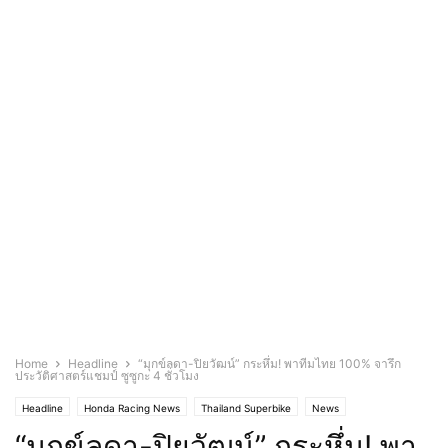
Home
Headline
“มุกข์ลดา-ปิยวัฒน์” กระหึ่ม! พาทีมไทย 100% จารึก
ประวัติศาสตร์แชมป์ ซูซูกะ 4 ชั่วโมง
Headline
Honda Racing News
Thailand Superbike
News
“มุกข์ลดา-ปิยวัฒน์” กระหึ่ม! พา