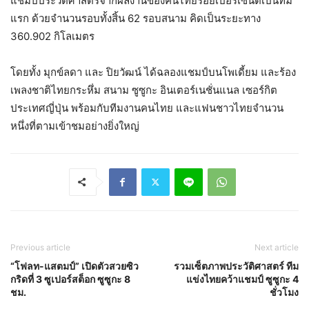
แชมป์ประวัติศาสตร์จากผลงานของคนไทยร้อยเปอร์เซ็นต์เป็นทีม
แรก ด้วยจำนวนรอบทั้งสิ้น 62 รอบสนาม คิดเป็นระยะทาง
360.902 กิโลเมตร
โดยทั้ง มุกข์ลดา และ ปิยวัฒน์ ได้ฉลองแชมป์บนโพเดี้ยม และร้อง
เพลงชาติไทยกระหึ่ม สนาม ซูซูกะ อินเตอร์เนชั่นแนล เซอร์กิต
ประเทศญี่ปุ่น พร้อมกับทีมงานคนไทย และแฟนชาวไทยจำนวน
หนึ่งที่ตามเข้าชมอย่างยิ่งใหญ่
Previous article
Next article
“โฟลท-แสตมป์” เปิดตัวสวยซิว
รวมเซ็ตภาพประวัติศาสตร์ ทีม
กริดที่ 3 ซูเปอร์สต็อก ซูซูกะ 8
แข่งไทยคว้าแชมป์ ซูซูกะ 4
ชม.
ชั่วโมง