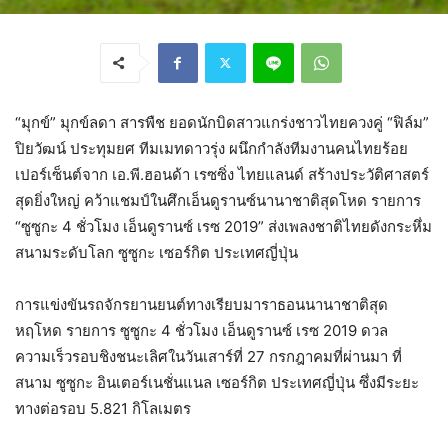
“มุกข์” มุกข์ลดา สารพืช ยอดนักบิดสาวแกร่งชาวไทยควงคู่ “ฟิล์ม”
ปิยวัฒน์ ประทุมยศ ทีมเมทดาวรุ่ง ผนึกกำลังทีมงานคนไทยร้อย
เปอร์เซ็นต์จาก เอ.พี.ฮอนด้า เรซซิ่ง ไทยแลนด์ สร้างประวัติศาสตร์
สุดยิ่งใหญ่ คว้าแชมป์ในศึกเอ็นดูรานซ์นานาชาติสุดโหด รายการ
“ซูซูกะ 4 ชั่วโมง เอ็นดูรานซ์ เรซ 2019” ส่งเพลงชาติไทยดังกระหึ่ม
สนามระดับโลก ซูซูกะ เซอร์กิต ประเทศญี่ปุ่น
การแข่งขันรถจักรยานยนต์ทางเรียบมาราธอนนานาชาติสุด
หฤโหด รายการ ซูซูกะ 4 ชั่วโมง เอ็นดูรานซ์ เรซ 2019 ดวล
ความเร็วรอบชิงชนะเลิศในวันเสาร์ที่ 27 กรกฎาคมที่ผ่านมา ที่
สนาม ซูซูกะ อินเตอร์เนชั่นแนล เซอร์กิต ประเทศญี่ปุ่น ซึ่งมีระยะ
ทางต่อรอบ 5.821 กิโลเมตร