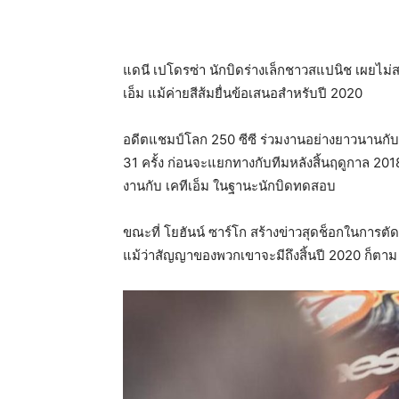
แดนี เปโดรซ่า นักบิดร่างเล็กชาวสแปนิช เผยไม่
เอ็ม แม้ค่ายสีส้มยื่นข้อเสนอสำหรับปี 2020
อดีตแชมป์โลก 250 ซีซี ร่วมงานอย่างยาวนานกับ
31 ครั้ง ก่อนจะแยกทางกับทีมหลังสิ้นฤดูกาล 201
งานกับ เคทีเอ็ม ในฐานะนักบิดทดสอบ
ขณะที่ โยฮันน์ ซาร์โก สร้างข่าวสุดช็อกในการตั
แม้ว่าสัญญาของพวกเขาจะมีถึงสิ้นปี 2020 ก็ตาม