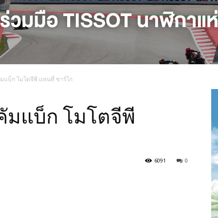
ัมแบ็ก โมโตจีพี แทนที่ ซาร์โก
คัมแบ็ก โมโตจีพี
6091
0