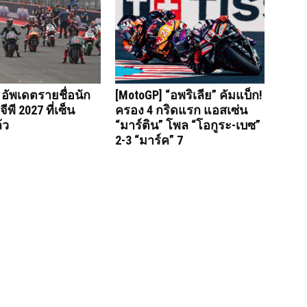
 อัพเดตรายชื่อนัก
[MotoGP] “อพริเลีย” คัมแบ็ก!
ีพี 2027 ที่เซ็น
ครอง 4 กริดแรก แอสเซ่น
้ว
“มาร์ติน” โพล “โอกูระ-เบซ”
2-3 “มาร์ค” 7