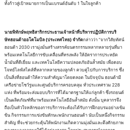
ทั้งก้าวสู่เป้าหมายการเป็นแบรนด์อันดับ 1 ในใจลูกค้า
นายพิทักษ์
พฤทธิสาริกร
ประธานเจ้าหน้าที่บริหารปฏิบัติการ
บริ
ษัท
ฮอนด้า
ออโตโมบิล
(
ประเทศไทย
)
จำกัด
กล่าวว่า “จากวิสัยทัศน์
ฮอนด้า 2030 เรามุ่งมั่นสร้างสรรค์ยนตรกรรมหลากหลายรุ่นที่มา
พร้อมเทคโนโลยีการขับเคลื่อนที่ทรงพลัง ให้อัตราการประหยัด
น้ำมันที่ดีเยี่ยม และเทคโนโลยีความปลอดภัยอันล้ำสมัย เพื่อตอบ
โจทย์ไลฟ์สไตล์ที่หลากหลายของลูกค้า ควบคู่ไปกับการบริการ ซึ่ง
เป็นสิ่งที่ฮอนด้าให้ความสำคัญมาโดยตลอด ในปัจจุบัน ฮอนด้ามี
เครือข่ายโชว์รูมและศูนย์บริการครอบคลุม ทั่วประเทศรวม 228
แห่ง ที่พร้อมจะส่งมอบบริการที่ได้มาตรฐานให้แก่ลูกค้า ซึ่งรถยนต์
เป็นผลิตภัณฑ์ที่มาพร้อมเทคโนโลยีอันล้ำสมัย ดังนั้น บุคลากรจึง
ถือเป็นหัวใจหลักของการบริการจะต้องได้รับการฝึกอบรมอย่างเข้ม
ข้น กิจกรรมการแข่งขันทักษะพนักงานฮอนด้า นับเป็นหนึ่งกิจกรรม
สำคัญ ที่จะช่วยกระตุ้นให้พนักงานเกิดความมุ่งมั่นและดึงศักยภาพ