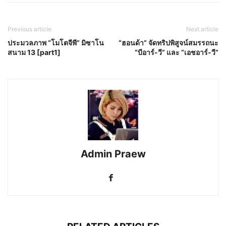
Previous article
Next article
ประมวลภาพ “โมโตจีพี” มิซาโน
“ฮอนด้า” จัดทริปพิสูจน์สมรรถนะ
สนาม 13 [part1]
“บีอาร์-วี” และ “เอชอาร์-วี”
Admin Praew