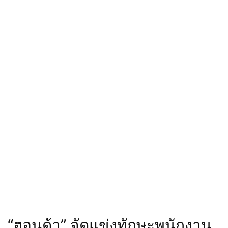
“ฮอนด้า” จัดแข่งทักษะพนักงาน