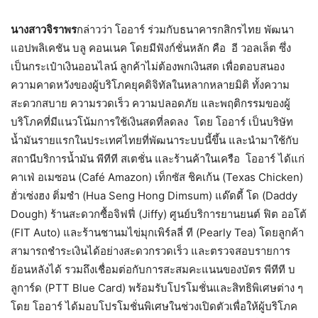
นางสาวจิราพร
กล่าวว่า โออาร์ ร่วมกับธนาคารกสิกรไทย พัฒนา
แอปพลิเคชัน บลู คอนเนค โดยมีฟังก์ชั่นหลัก คือ อี วอลเล็ต ซึ่ง
เป็นกระเป๋าเงินออนไลน์ ลูกค้าไม่ต้องพกเงินสด เพื่อตอบสนอง
ความคาดหวังของผู้บริโภคยุคดิจิทัลในหลากหลายมิติ ทั้งความ
สะดวกสบาย ความรวดเร็ว ความปลอดภัย และพฤติกรรมของผู้
บริโภคที่มีแนวโน้มการใช้เงินสดที่ลดลง โดย โออาร์ เป็นบริษัท
น้ำมันรายแรกในประเทศไทยที่พัฒนาระบบนี้ขึ้น และนำมาใช้กับ
สถานีบริการน้ำมัน พีทีที สเตชั่น และร้านค้าในเครือ โออาร์ ได้แก่
คาเฟ่ อเมซอน (Café Amazon) เท็กซัส ชิคเก้น (Texas Chicken)
ฮั่วเซ่งฮง ติ่มซำ (Hua Seng Hong Dimsum) แด๊ดดี้ โด (Daddy
Dough) ร้านสะดวกซื้อจิฟฟี่ (Jiffy) ศูนย์บริการยานยนต์ ฟิต ออโต้
(FIT Auto) และร้านชานมไข่มุกเพิร์ลลี่ ที (Pearly Tea) โดยลูกค้า
สามารถชำระเงินได้อย่างสะดวกรวดเร็ว และตรวจสอบรายการ
ย้อนหลังได้ รวมถึงเชื่อมต่อกับการสะสมคะแนนของบัตร พีทีที บ
ลูการ์ด (PTT Blue Card) พร้อมรับโปรโมชั่นและสิทธิพิเศษต่าง ๆ
โดย โออาร์ ได้มอบโปรโมชั่นพิเศษในช่วงเปิดตัวเพื่อให้ผู้บริโภค