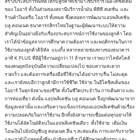
สร้างประสบการณ์ที่ดีให้กับลูกค้าที่เข้ามาใช้บริการในอีโคซิสเต็ม
ของ โออาร์ ทั้งในส่วนของสถานีบริการน้ำมัน พีทีที สเตชั่น และ
ร้านค้าในเครือ โออาร์ ทั้งหมด ซึ่งตลอดการพัฒนาแอปพลิเคชัน
บลู คอนเนค ธนาคารกสิกรไทยในฐานะผู้พัฒนาระบบให้ความ
สำคัญเป็นอย่างยิ่งกับเรื่องประสบการณ์การใช้งานของลูกค้า โดย
เราได้นำข้อมูลจากการศึกษาความต้องการ และพฤติกรรมในการ
ใช้งานของลูกค้าดิจิทัล แบงกิ้ง หลากหลายช่องทางของธนาคาร
อาทิ K PLUS ที่มีผู้ใช้งานอยู่กว่า 11 ล้านราย เราพบว่าไลฟ์สไตล์
ของคนยุคปัจจุบันมีความเปลี่ยนแปลงไป ชอบความสะดวก
รวดเร็ว และต้องการเครื่องมือที่ใช้งานได้อย่างราบรื่น ไม่สะดุด
และเรายังพบอีกว่าลูกค้ามีการใช้ชีวิต ใช้จ่าย ในอีโคซิสเต็มของ
โออาร์ ในทุกจังหวะของชีวิต ทั้งในชีวิตประจำวัน การเดินทาง และ
การท่องเที่ยว ดังนั้น แอปพลิเคชัน บลู คอนเนค จึงถูกพัฒนามาจาก
ข้อมูลเหล่านั้น และเสริมความแข็งแกร่งของแอปพลิเคชันด้วยเรื่อง
ความปลอดภัยในการใช้งาน อีกทั้งยังสามารถเชื่อมต่อทุกอย่างให้
ใช้งานได้อัตโนมัติจบในแอปพลิเคชันเดียว ทั้งใช้จ่าย เติมเงิน
โอนเงินไปยังบัญชีบลู คอนเนค อื่น ๆ สะสมแต้ม การแลกรับรางวัล
และเรายังไม่หยุดยั้งที่จะนำข้อมูลที่เราได้ศึกษาพฤติกรรม และ