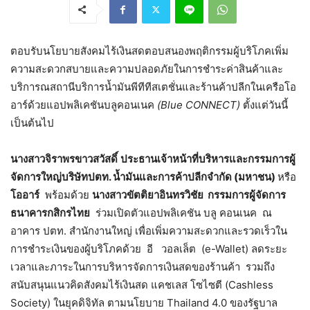
ตอบรับนโยบายสังคมไร้เงินสดตอบสนองพฤติกรรมผู้บริโภคเพิ่ม
ความสะดวกสบายและความปลอดภัยในการชำระค่าสินค้าและ
บริการณสถานีบริการน้ำมันพีทีทีสเตชั่นและร้านค้าปลีกในเครือโอ
อาร์ด้วยแอปพลิเคชันบลูคอนเนค
(Blue CONNECT)
ตั้งแต่วันนี้
เป็นต้นไป
นางสาวจิราพร
ขาวสวัสดิ์
ประธานเจ้าหน้าที่บริหารและกรรมการผู้
จัดการใหญ่
บริษัท
ปตท
.
น้ำมันและการค้าปลีก
จำกัด
(
มหาชน
)
หรือ
โออาร์
พร้อมด้วย
นางสาวขัตติยา
อินทรวิชัย
กรรมการผู้จัดการ
ธนาคารกสิกรไทย
ร่วมเปิดตัวแอปพลิเคชัน บลู คอนเนค ณ
อาคาร ปตท. สำนักงานใหญ่ เพื่อเพิ่มความสะดวกและรวดเร็วใน
การชำระเงินของผู้บริโภคด้วย อี วอลเล็ต (e-Wallet) ลดระยะ
เวลาและภาระในการบริหารจัดการเงินสดของร้านค้า รวมถึง
สนับสนุนแนวคิดสังคมไร้เงินสด แคชเลส โซไซตี (Cashless
Society) ในยุคดิจิทัล ตามนโยบาย Thailand 4.0 ของรัฐบาล