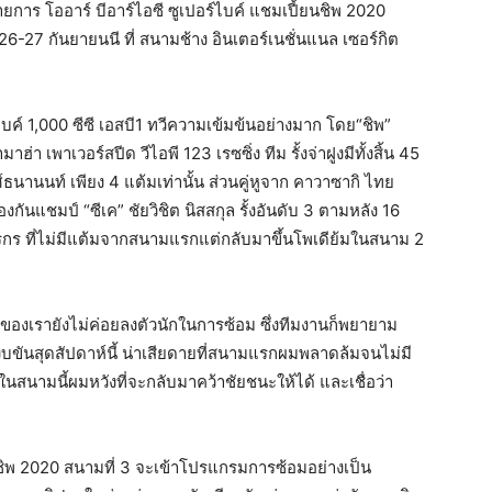
าร โออาร์ บีอาร์ไอซี ซูเปอร์ไบค์ แชมเปี้ยนชิพ 2020
26-27 กันยายนนี ที่ สนามช้าง อินเตอร์เนชั่นแนล เซอร์กิต
บค์ 1,000 ซีซี เอสบี1 ทวีความเข้มข้นอย่างมาก โดย“ชิพ”
่า เพาเวอร์สปีด วีไอพี 123 เรซซิ่ง ทีม รั้งจ่าฝูงมีทั้งสิ้น 45
ธนานนท์ เพียง 4 แต้มเท่านั้น ส่วนคู่หูจาก คาวาซากิ ไทย
ันแชมป์ “ซีเค” ชัยวิชิต นิสสกุล รั้งอันดับ 3 ตามหลัง 16
วโรกร ที่ไม่มีแต้มจากสนามแรกแต่กลับมาขึ้นโพเดีย้มในสนาม 2
วลาของเรายังไม่ค่อยลงตัวนักในการซ้อม ซึ่งทีมงานก็พยายาม
งบขันสุดสัปดาห์นี้ น่าเสียดายที่สนามแรกผมพลาดล้มจนไม่มี
่งในสนามนี้ผมหวังที่จะกลับมาคว้าชัยชนะให้ได้ และเชื่อว่า
ี้ยนชิพ 2020 สนามที่ 3 จะเข้าโปรแกรมการซ้อมอย่างเป็น