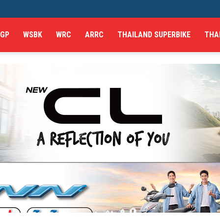
GP
WSBK
WRC
ARRC
THAILAND SUPERBIKE
THA