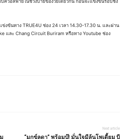
รอบควอลิฟายในช่วงบ่ายของวัยเดียวกัน ก่อนจะแข่งขันรอบชิง
งขันทาง TRUE4U ช่อง 24 เวลา 14.30-17.30 น. และผ่าน
ke และ Chang Circuit Buriram หรือทาง Youtube ช่อง
Next article
้ม
“มุกข์ลดา” พร้อมบู๊! มั่นใจมีลุ้นโพเดี้ยม บี