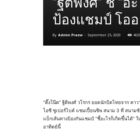
“ฐิติพงศ์” ชี้ “
ป้องแชมป์ โออาร
By
Admin Praew
-
September 25, 2020
402
Share
“ติ๊งโน๊ต” ฐิติพงศ์ วโรกร ยอดนักบิดไทยจาก คาวาซ
ไอซี ซูเปอร์ไบค์ แชมเปี้ยนชิพ สนาม 3 ที่ สนามช้าง
แบ็กเส้นทางป้องกันแชมป์ “ชี้อะไรก็เกิดขึ้นได้” 
อาทิตย์นี้