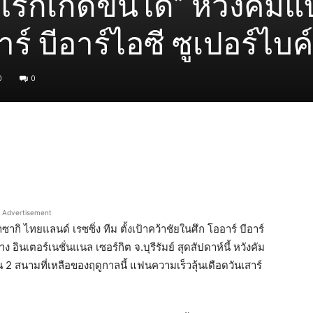
อะไรก็เกิดขึ้นได้” หวังคัมแ
์ บีอาร์ไอซี ซูเปอร์ไบค์
0
0
Advertisement
ากิ ไทยแลนด์ เรซซิ่ง ทีม ตั้งเป้าคว้าชัยในศึก โออาร์ บีอาร์
 อินเตอร์เนชั่นแนล เซอร์กิต จ.บุรีรัมย์ สุดสัปดาห์นี้ หวังคัม
ใน 2 สนามที่เหลือของฤดูกาลนี้ แฟนความเร็วลุ้นเดือดวันเสาร์