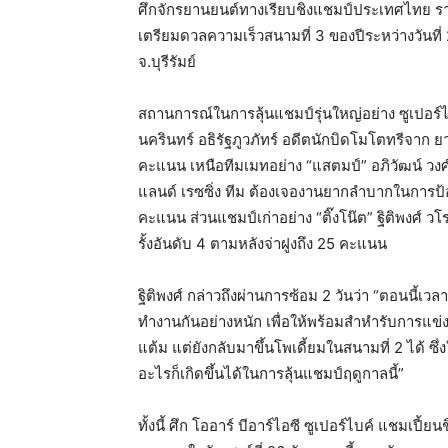
ศึกจักรยานยนต์ทางเรียบชิงแชมป์ประเทศไทย รายก
เตรียมดวลความเร็วสนามที่ 3 ของปีระหว่างวันที่ 
จ.บุรีรัมย์
สถานการณ์ในการลุ้นแชมป์รุ่นใหญ่อย่าง ซูเปอร์ไ
นครินทร์ อธิรัฐภูวภัทร์ อดีตนักบิดโมโตทรีจาก ยามาฮ
คะแนน เหนือทีมเมทอย่าง “แสตมป์” อภิวัฒน์ วงศ์
แลนด์ เรซซิ่ง ทีม ต้องเจองานยากลำบากในการป้องก
คะแนน ส่วนแชมป์เก่าอย่าง “ติ๊งโน๊ต” ฐิติพงศ์ 
รั้งอันดับ 4 ตามหลังจ่าฝูงถึง 25 คะแนน
ฐิติพงศ์ กล่าวถึงผ่านการซ้อม 2 วันว่า “ตอนนี้เ
ทำงานกันอย่างหนัก เพื่อให้พร้อมสำหำรับการแข่
แต้ม แต่ยังกลับมาขึ้นโพเดี้ยมในสนามที่ 2 ได้ ซึ
อะไรก็เกิดขึ้นได้ในการลุ้นแชมป์ฤดูกาลนี้”
ทั้งนี้ ศึก โออาร์ บีอาร์ไอซี ซูเปอร์ไบค์ แชมเป