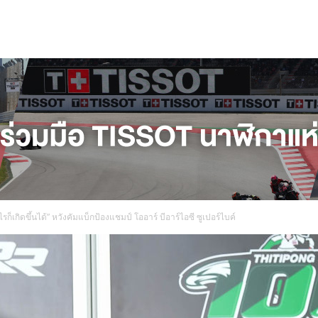
อะไรก็เกิดขึ้นได้” หวังคัมแบ็กป้องแชมป์ โออาร์ บีอาร์ไอซี ซูเปอร์ไบค์