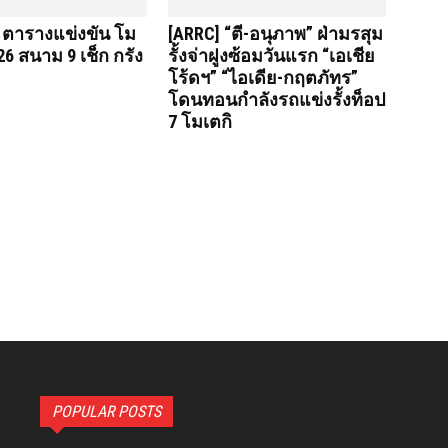
 ตารางแข่งขัน โม
[ARRC] “ตี-อนุภาพ” ฝ่ามรสุม
26 สนาม 9 เช็ก กรัง
รั้งจ่าฝูงซ้อมวันแรก “เอเชีย
โร้ดฯ” “ไอเดีย-กฤตภัทร”
โดนทอนกำลังรถแข่งรั้งท็อป
7 โมเตกิ
POPULAR POSTS