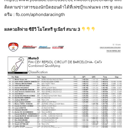
ติดตามข่าวสารของนักบิดฮอนด้าได้ที่เฟซบุ๊กแฟนเพจ เรซ ทู เดอะ
ดรีม : fb.com/aphondaracingth
ผลควอลิฟาย ซีอีวี โมโตทรี จูเนียร์ สนาม 3