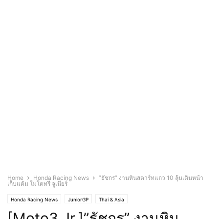
Home
Honda Racing News
”ธัชกร” งานหินสตาร์ทแถว 10 ลุ้นเดินหน้า
เก็บแต้ม โมโตทรี จูเนียร์
Honda Racing News
JuniorGP
Thai & Asia
[Moto3 Jr.]”ธัชกร” งานหิน