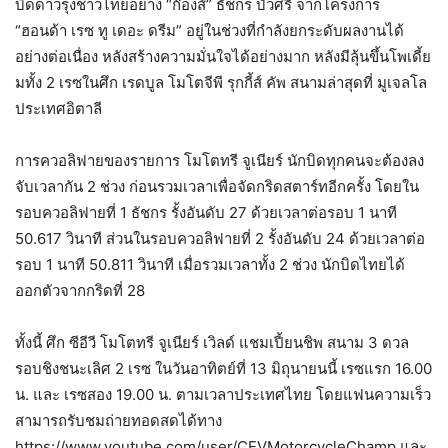
บิดดาวรุ่งชาวไทยอย่าง “ก๊องส์” ธัชกร บัวศรี จากโครงการ
“ฮอนด้า เรซ ทู เดอะ ดรีม” อยู่ในช่วงที่กำลังยกระดับผลงานได้
อย่างต่อเนื่อง หลังสร้างความมั่นใจได้อย่างมาก หลังมีลุ้นขึ้นโพเดี้ย
มทั้ง 2 เรซในศึก เรดบูล โมโตจีพี รุกกี้ส์ คัพ สนามล่าสุดที่ มูเจลโล
ประเทศอิตาลี
การควอลิฟายของรายการ โมโตทรี จูเนียร์ นักบิดทุกคนจะต้องลง
จับเวลากัน 2 ช่วง ก่อนรวมเวลาเพื่อจัดกริดสตาร์ทอีกครั้ง โดยใน
รอบควอลิฟายที่ 1 ธัชกร รั้งอันดับ 27 ด้วยเวลาต่อรอบ 1 นาที
50.617 วินาที ส่วนในรอบควอลิฟายที่ 2 รั้งอันดับ 24 ด้วยเวลาต่อ
รอบ 1 นาที 50.811 วินาที เมื่อรวมเวลาทั้ง 2 ช่วง นักบิดไทยได้
ออกตัวจากกริดที่ 28
ทั้งนี้ ศึก ซีอีวี โมโตทรี จูเนียร์ เวิลด์ แชมเปี้ยนชิพ สนาม 3 ดวล
รอบชิงชนะเลิศ 2 เรซ ในวันอาทิตย์ที่ 13 มิถุนายนนี้ เรซแรก 16.00
น. และ เรซสอง 19.00 น. ตามเวลาประเทศไทย โดยแฟนความเร็ว
สามารถรับชมถ่ายทอดสดได้ทาง
https://www.youtube.com/user/CEVMotorcycleChamp และ