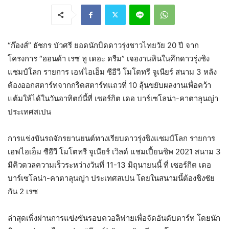
“ก๊องส์” ธัชกร บัวศรี ยอดนักบิดดาวรุ่งชาวไทยวัย 20 ปี จาก
โครงการ “ฮอนด้า เรซ ทู เดอะ ดรีม” เจองานหินในศึกดาวรุ่งชิง
แชมป์โลก รายการ เอฟไอเอ็ม ซีอีวี โมโตทรี จูเนียร์ สนาม 3 หลัง
ต้องออกสตาร์ทจากกริดสตาร์ทแถวที่ 10 ลุ้นขยับผลงานเพื่อคว้า
แต้มให้ได้ในวันอาทิตย์นี้ที่ เซอร์กิต เดอ บาร์เซโลน่า-คาตาลุนญ่า
ประเทศสเปน
การแข่งขันรถจักรยานยนต์ทางเรียบดาวรุ่งชิงแชมป์โลก รายการ
เอฟไอเอ็ม ซีอีวี โมโตทรี จูเนียร์ เวิลด์ แชมเปี้ยนชิพ 2021 สนาม 3
มีคิวดวลความเร็วระหว่างวันที่ 11-13 มิถุนายนนี้ ที่ เซอร์กิต เดอ
บาร์เซโลน่า-คาตาลุนญ่า ประเทศสเปน โดยในสนามนี้ต้องชิงชัย
กัน 2 เรซ
ล่าสุดเพิ่งผ่านการแข่งขันรอบควอลิฟายเพื่อจัดอันดับตาร์ท โดยนัก