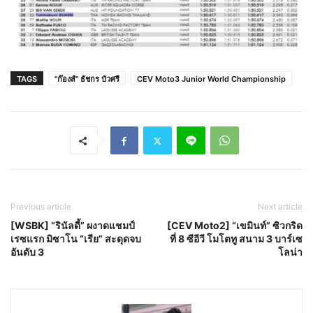
TAGS
"ก๊องส์" ธัชกร บัวศรี
CEV Moto3 Junior World Championship
Previous article
Next article
[WSBK] “รินัลดี้” ผงาดแชมป์
[CEV Moto2] “เขมินท์” ซิวกริด
เรซแรก มิซาโน “เรีย” สะดุดจบ
ที่ 8 ซีอีวี โมโตทู สนาม 3 บาร์เซ
อันดับ 3
โลน่า