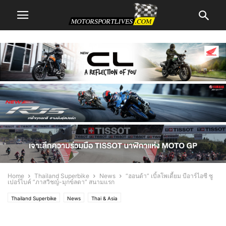
Home
Thailand Superbike
News
“ฮอนด้า” เบิ้ลโพเดี้ยม บีอาร์ไอซี ซู
เปอร์ไบค์ ”ภาสวิชญ์-มุกข์ลดา” สนามแรก
Thailand Superbike
News
Thai & Asia