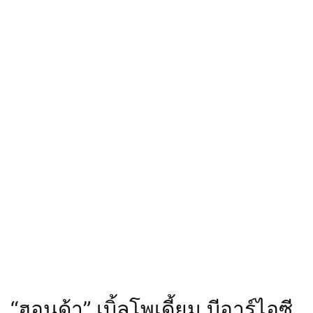
“ฮอนด้า” เบิ้ลโพเดี้ยม บีอาร์ไอซี