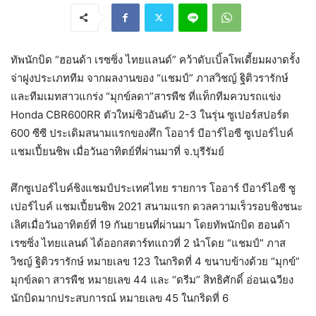
ทัพนักบิด “ฮอนด้า เรซซิ่ง ไทยแลนด์” คว้าดับเบิ้ลโพเดี้ยมผงาดรั้ง
จ่าฝูงประเภททีม จากผลงานของ “แชมป์” ภาสวิชญ์ ฐิติวรารักษ์
และทีมเมทสาวแกร่ง “มุกข์ลดา”​สารพืช ที่แท็กทีมควบรถแข่ง
Honda CBR600RR ตัวใหม่ซิวอันดับ 2-3 ในรุ่น ซูเปอร์สปอร์ต
600 ซีซี ประเดิมสนามแรกของศึก โออาร์ บีอาร์ไอซี ซูเปอร์ไบค์
แชมเปี้ยนชิพ เมื่อวันอาทิตย์ที่ผ่านมาที่ จ.บุรีรัมย์
ศึกซูเปอร์ไบค์ชิงแชมป์ประเทศไทย รายการ โออาร์ บีอาร์ไอซี ซู
เปอร์ไบค์ แชมเปี้ยนชิพ 2021 สนามแรก ดวลความเร็วรอบชิงชนะ
เลิศเมื่อวันอาทิตย์ที่ 19 กันยายนที่ผ่านมา โดยทัพนักบิด ฮอนด้า
เรซซิ่ง ไทยแลนด์ ได้ออกสตาร์ทแถวที่ 2 นำโดย “แชมป์” ภาส
วิชญ์ ฐิติวรารักษ์ หมายเลข 123 ในกริดที่ 4 ขนาบข้างด้วย “มุกข์”
มุกข์ลดา สารพืช หมายเลข 44 และ “ดรีม” สิทธิศักดิ์ อ่อนเฉวียง
นักบิดมากประสบการณ์ หมายเลข 45 ในกริดที่ 6