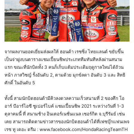
จากผลงานยอดเยี่ยมส่งผลให้ ฮอนด้า เรซซิ่ง ไทยแลนด์ ขยับขึ้น
เป็นจ่าฝูงบนตารางแชมเปี้ยนชิพประเภททีมทันทีหลังผ่านสนาม
แรก ขณะที่นักบิดทั้ง 3 คนก็เก็บแต้มประเดิมฤดูกาลใหม่ได้ถ้วน
หน้า ภาสวิชญ์ รั้งอันดับ 2, ตามด้วย มุกข์ลดา อันดับ 3 และ สิทธิ
ศักดิ์ ในอันดับ 5
ทั้งนี้ สามนักบิดฮอนด้ามีคิวลงดวลความเร็วสนามที่ 2 ของศึก โอ
อาร์ บีอาร์ไอซี ซูเปอร์ไบค์ แชมเปี้ยนชิพ 2021 ระหว่างวันที่ 1-3
ตุลาคมนี้ ที่ สนามช้าง อินเตอร์เนชั่นแนล เซอร์กิต จ.บุรีรัมย์ เช่น
เคย สามารถติดตามข่าวสารของนักบิดฮอนด้าได้ที่เฟซบุ๊กแฟนเพจ
เรซ ทู เดอะ ดรีม : www.facebook.com/HondaRacingTeamTH