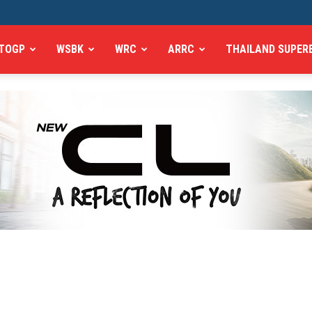
TOGP
WSBK
WRC
ARRC
THAILAND SUPER