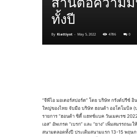
สานต่อความมัน
ทั้งปี
By
Kiattiyot
-
May 5, 2022
4786
0
Share
“จีพีไอ มอเตอร์สปอร์ต” โดย บริษัท กรังด์ปรีซ์ 
ใหญ่ของไทย จับมือ บริษัท ฮอนด้า ออโตโมบิล (
รายการ “ฮอนด้า ซิตี้ แฮทช์แบค วันเมคเรซ 2022″
เอส” อัพเกรด “เบรก” และ “ยาง” เพิ่มสมรรถนะให้สู
สนามตลอดทั้งปี ประเดิมสนามแรก 13-15 พฤษภาคมนี