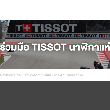
บค วันเมคเรซ 2022” สานต่อความมันส์ปีที่ 2 ดวล 4 สนามตลอดทั้งปี