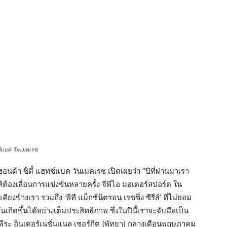
ช์แบค วันเมคเรซ
ด้า ซิตี้ แฮทช์แบค วันเมคเรซ เปิดเผยว่า “ปีที่ผ่านมาเรา
ต้องเลื่อนการแข่งขันหลายครั้ง จีพีไอ มอเตอร์สปอร์ต ใน
งข้างเรา รวมถึง ‘พีที แม็กซ์นิตรอน เรซซิ่ง ซีรีส์’ ที่ไม่ยอม
ดขึ้นได้อย่างเต็มประสิทธิภาพ ซึ่งในปีนี้เราจะจับมือเป็น
 พีระ อินเตอร์เนชั่นแนล เซอร์กิต (พัทยา) กลางเดือนพฤษภาคม