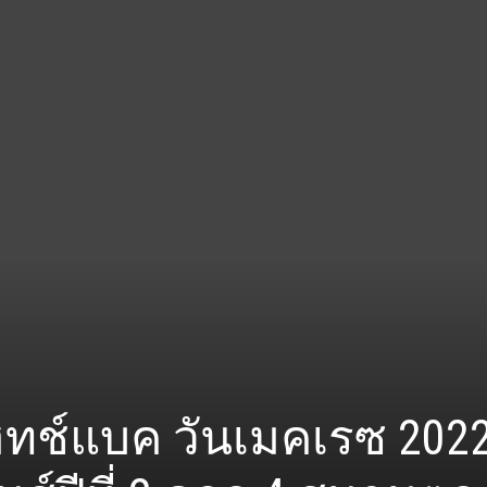
แฮทช์แบค วันเมคเรซ 202