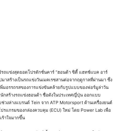
้รถแข่งสุดยอดโปรดักชั่นคาร์ “ฮอนด้า ซิตี้ แฮทช์แบค อาร์
อปมาสร้างเป็นรถแข่งวันเมคเรซสานต่อจากฤดูกาลที่ผ่านมา ซึ่ง
ยมาเพิ่มอรรถรสของการแข่งขันคล้ายกับรูปแบบของฟอร์มูล่าวัน
กสร้างรถแข่งฮอนด้า ชื่อดังในประเทศญี่ปุ่น ออกแบบ
่วงล่างแบรนด์ Tein จาก ATP Motorsport ด้านเครื่องยนต์
ตโปรแกรมของกล่องควบคุม (ECU) ใหม่ โดย Power Lab เพื่อ
เร้าใจมากขึ้น