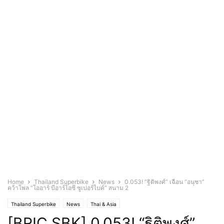
Home
Thailand Superbike
News
0.053! “ฐิติพงศ์” เฉือน “อนุชา”
คว้าโพล “โออาร์ บีอาร์ไอซี ซูเปอร์ไบค์” สนาม 2
Thailand Superbike
News
Thai & Asia
[BRIC SBK] 0.053! “ฐิติพงศ์”