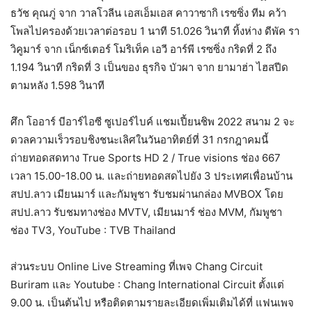
ธวัช คุณภู่ จาก วาลโวลีน เอสเอ็มเอส คาวาซากิ เรซซิ่ง ทีม คว้า
โพลไปครองด้วยเวลาต่อรอบ 1 นาที 51.026 วินาที ทิ้งห่าง ดีพัค รา
วิคูมาร์ จาก เน็กซ์เตอร์ โมริเท็ค เอวี อาร์พี เรซซิ่ง กริดที่ 2 ถึง
1.194 วินาที กริดที่ 3 เป็นของ ธุรกิจ บัวผา จาก ยามาฮ่า ไฮสปีด
ตามหลัง 1.598 วินาที
ศึก โออาร์ บีอาร์ไอซี ซูเปอร์ไบค์ แชมเปี้ยนชิพ 2022 สนาม 2 จะ
ดวลความเร็วรอบชิงชนะเลิศในวันอาทิตย์ที่ 31 กรกฎาคมนี้
ถ่ายทอดสดทาง True Sports HD 2 / True visions ช่อง 667
เวลา 15.00-18.00 น. และถ่ายทอดสดไปยัง 3 ประเทศเพื่อนบ้าน
สปป.ลาว เมียนมาร์ และกัมพูชา รับชมผ่านกล่อง MVBOX โดย
สปป.ลาว รับชมทางช่อง MVTV, เมียนมาร์ ช่อง MVM, กัมพูชา
ช่อง TV3, YouTube : TVB Thailand
ส่วนระบบ Online Live Streaming ที่เพจ Chang Circuit
Buriram และ Youtube : Chang International Circuit ตั้งแต่
9.00 น. เป็นต้นไป หรือติดตามรายละเอียดเพิ่มเติมได้ที่ แฟนเพจ