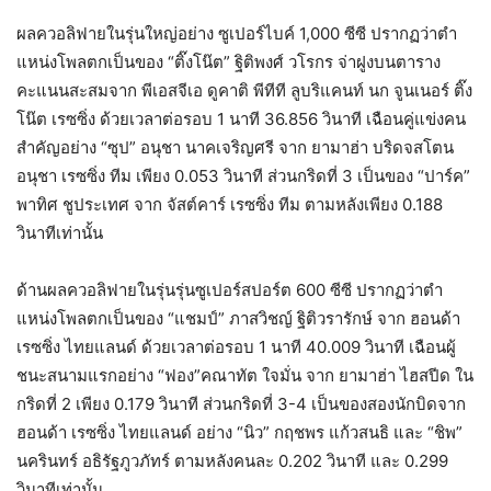
ผลควอลิฟายในรุ่นใหญ่อย่าง ซูเปอร์ไบค์ 1,000 ซีซี ปรากฏว่าตำ
แหน่งโพลตกเป็นของ “ติ๊งโน๊ต” ฐิติพงศ์ วโรกร จ่าฝูงบนตาราง
คะแนนสะสมจาก พีเอสจีเอ ดูคาติ พีทีที ลูบริแคนท์ นก จูนเนอร์ ติ๊ง
โน๊ต เรซซิ่ง ด้วยเวลาต่อรอบ 1 นาที 36.856 วินาที เฉือนคู่แข่งคน
สำคัญอย่าง “ซุป” อนุชา นาคเจริญศรี จาก ยามาฮ่า บริดจสโตน
อนุชา เรซซิ่ง ทีม เพียง 0.053 วินาที ส่วนกริดที่ 3 เป็นของ “ปาร์ค”
พาทิศ ชูประเทศ จาก จัสต์คาร์ เรซซิ่ง ทีม ตามหลังเพียง 0.188
วินาทีเท่านั้น
ด้านผลควอลิฟายในรุ่นรุ่นซูเปอร์สปอร์ต 600 ซีซี ปรากฏว่าตำ
แหน่งโพลตกเป็นของ “แชมป์” ภาสวิชญ์ ฐิติวรารักษ์ จาก ฮอนด้า
เรซซิ่ง ไทยแลนด์ ด้วยเวลาต่อรอบ 1 นาที 40.009 วินาที เฉือนผู้
ชนะสนามแรกอย่าง “ฟอง”​คณาทัต ใจมั่น จาก ยามาฮ่า ไฮสปีด ใน
กริดที่ 2 เพียง 0.179 วินาที ส่วนกริดที่ 3-4 เป็นของสองนักบิดจาก
ฮอนด้า เรซซิ่ง ไทยแลนด์ อย่าง “นิว” กฤชพร แก้วสนธิ และ “ชิพ”
นครินทร์ อธิรัฐภูวภัทร์ ตามหลังคนละ 0.202 วินาที และ 0.299
วินาทีเท่านั้น