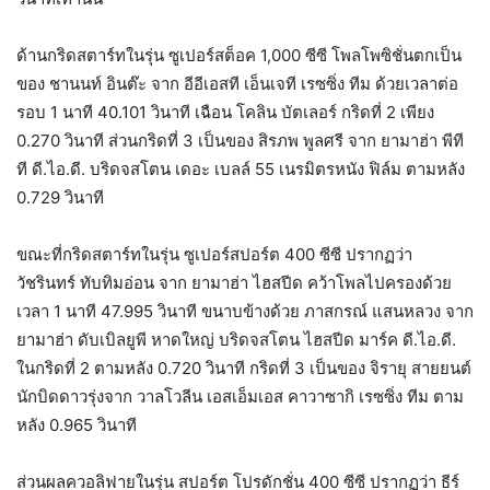
ด้านกริดสตาร์ทในรุ่น ซูเปอร์สต็อค 1,000 ซีซี โพลโพซิชั่นตกเป็น
ของ ชานนท์ อินต๊ะ จาก อีอีเอสที เอ็นเจที เรซซิ่ง ทีม ด้วยเวลาต่อ
รอบ 1 นาที 40.101 วินาที เฉือน โคลิน บัตเลอร์ กริดที่ 2 เพียง
0.270 วินาที ส่วนกริดที่ 3 เป็นของ สิรภพ พูลศรี จาก ยามาฮ่า พีที
ที ดี.ไอ.ดี. บริดจสโตน เดอะ เบลล์ 55 เนรมิตรหนัง ฟิล์ม ตามหลัง
0.729 วินาที
ขณะที่กริดสตาร์ทในรุ่น ซูเปอร์สปอร์ต 400 ซีซี ปรากฏว่า
วัชรินทร์ ทับทิมอ่อน จาก ยามาฮ่า ไฮสปีด คว้าโพลไปครองด้วย
เวลา 1 นาที 47.995 วินาที ขนาบข้างด้วย ภาสกรณ์ แสนหลวง จาก
ยามาฮ่า ดับเบิลยูพี หาดใหญ่ บริดจสโตน ไฮสปีด มาร์ค ดี.ไอ.ดี.
ในกริดที่ 2 ตามหลัง 0.720 วินาที กริดที่ 3 เป็นของ จิรายุ สายยนต์
นักบิดดาวรุ่งจาก วาลโวลีน เอสเอ็มเอส คาวาซากิ เรซซิ่ง ทีม ตาม
หลัง 0.965 วินาที
ส่วนผลควอลิฟายในรุ่น สปอร์ต โปรดักชั่น 400 ซีซี ปรากฏว่า ธีร์