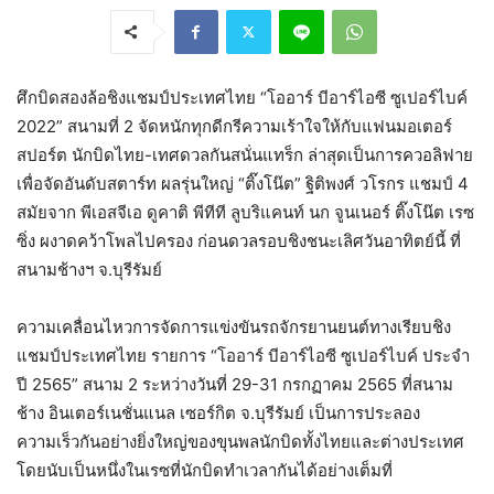
ศึกบิดสองล้อชิงแชมป์ประเทศไทย “โออาร์ บีอาร์ไอซี ซูเปอร์ไบค์
2022” สนามที่ 2 จัดหนักทุกดีกรีความเร้าใจให้กับแฟนมอเตอร์
สปอร์ต นักบิดไทย-เทศดวลกันสนั่นแทร็ก ล่าสุดเป็นการควอลิฟาย
เพื่อจัดอันดับสตาร์ท ผลรุ่นใหญ่ “ติ๊งโน๊ต” ฐิติพงศ์ วโรกร แชมป์ 4
สมัยจาก พีเอสจีเอ ดูคาติ พีทีที ลูบริแคนท์ นก จูนเนอร์ ติ๊งโน๊ต เรซ
ซิ่ง ผงาดคว้าโพลไปครอง ก่อนดวลรอบชิงชนะเลิศวันอาทิตย์นี้ ที่
สนามช้างฯ จ.บุรีรัมย์
ความเคลื่อนไหวการจัดการแข่งขันรถจักรยานยนต์ทางเรียบชิง
แชมป์ประเทศไทย รายการ “โออาร์ บีอาร์ไอซี ซูเปอร์ไบค์ ประจำ
ปี 2565” สนาม 2 ระหว่างวันที่ 29-31 กรกฏาคม 2565 ที่สนาม
ช้าง อินเตอร์เนชั่นแนล เซอร์กิต จ.บุรีรัมย์ เป็นการประลอง
ความเร็วกันอย่างยิ่งใหญ่ของขุนพลนักบิดทั้งไทยและต่างประเทศ
โดยนับเป็นหนึ่งในเรซที่นักบิดทำเวลากันได้อย่างเต็มที่