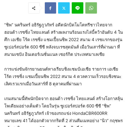
“ชิพ” นครินทร์ อธิรัฐภูวภัทร์ อดีตนักบิดโมโตทรีชาวไทยจาก
ฮอนด้า เรซซิ่ง ไทยแลนด์ สร้างผลงานร้อนแรงไล่บี้คว้าอันดับ 4 ใน
ศึก เอเชีย โร้ด เรซซิ่ง แชมเปี้ยนชิพ 2022 สนาม 4 เรซแรกของรุ่น
ซูเปอร์สปอร์ต 600 ซีซี หลังจบเรซสุดมันส์ เมื่อวันเสาร์ที่ผ่านมา ที่
สนามเซปัง อินเตอร์เนชั่นแนล เซอร์กิต ประเทศมาเลเซีย
การแข่งขันจักรยานยนต์ทางเรียบชิงแชมป์เอเชีย รายการ เอเชีย
โร้ด เรซซิ่ง แชมเปี้ยนชิพ 2022 สนาม 4 ดวลความเร็วรอบชิงชนะ
เลิศเรวแรกเมื่อวันเสาร์ที่ 8 ตุลาคมที่ผ่านมา
เกมสนามนี้ทัพนักบิดจาก ฮอนด้า เรซซิ่ง ไทยแลนด์ สร้างโอกาสลุ้น
โพเดียมอย่างเต็มตัว โดยในรุ่น ซูเปอร์สปอร์ต 600 ซีซี “ชิพ”
นครินทร์ อธิรัฐภูวภัทร์ เจ้าของรถแข่ง HondaCBR600RR
หมายเลข 41 ได้ออกตัวจากกริดที่ 2 ส่วนทีมเมทอย่าง “นิว” กฤชพร