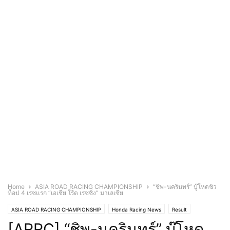
Home
ASIA ROAD RACING CHAMPIONSHIP
“ชิพ-นครินทร์” บู๊โหดซิว
ท็อป 4 เรซแรก “เอเชีย โร้ด เรซซิ่ง” มาเลเซีย
ASIA ROAD RACING CHAMPIONSHIP
Honda Racing News
Result
[ARRC] “ชิพ-นครินทร์” บู๊โหด
Thai & Asia