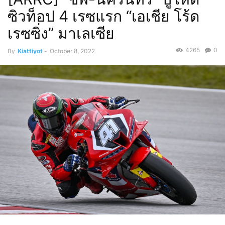
ซิวท็อป 4 เรซแรก “เอเชีย โร้ด
เรซซิ่ง” มาเลเซีย
4265
0
By
Kiattiyot
-
October 8, 2022