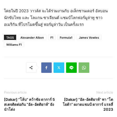
โดยในปี 2023 วาวล์ส จะได้ร่วมงานกับ อเล็กซานเดอร์ อัลบอน
นักขับไทย และ โลแกน ซาเจียนต์ แชมป์โลกฟอร์มูล่าทู ชาว
อเมริกัน ที่โปรโมตขึ้นสู่ ฟอร์มูล่าวัน เป็นครั้งแรก
TAGS
Alexander Albon
F1
Formula1
James Vowles
Williams F1
Previous article
Next article
[Dakar] “โล้บ” คว้าชัย ดาการ์ 5
[Dakar] “อัล-อัตติยาห์” พา “โต
สเตจติดต่อกัน “อัล-อัตติยาห์” ยัง
โยต้า” ผงาดแชมป์ ดาการ์ แรลลี่
นำโด่ง
2023