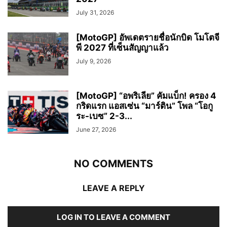
July 31, 2026
[MotoGP] อัพเดตรายชื่อนักบิด โมโตจี
พี 2027 ที่เซ็นสัญญาแล้ว
July 9, 2026
[MotoGP] “อพริเลีย” คัมแบ็ก! ครอง 4
กริดแรก แอสเซ่น “มาร์ติน” โพล “โอกู
ระ-เบซ” 2-3...
June 27, 2026
NO COMMENTS
LEAVE A REPLY
LOG IN TO LEAVE A COMMENT