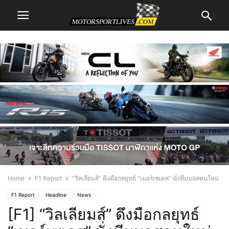
Home
F1 Report
“วิลเลียมส์” ดึงมือกลยุทธ์ “เมอร์เซเดส” นั่งทีมบอสคนใหม่
F1 Report
Headline
News
[F1] “วิลเลียมส์” ดึงมือกลยุทธ์