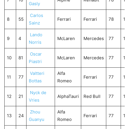
Gasly
Carlos
8
55
Ferrari
Ferrari
78
1:
Sainz
Lando
9
4
McLaren
Mercedes
77
1:
Norris
Oscar
10
81
McLaren
Mercedes
77
1:
Piastri
Valtteri
Alfa
11
77
Ferrari
77
1:
Bottas
Romeo
Nyck de
12
21
AlphaTauri
Red Bull
77
1:
Vries
Zhou
Alfa
13
24
Ferrari
77
1:
Guanyu
Romeo