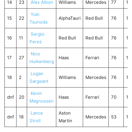
14
23
Alex Albon
Williams
Mercedes
77
1:5
Yuki
15
22
AlphaTauri
Red Bull
76
1:
Tsunoda
Sergio
16
11
Red Bull
Red Bull
76
1:
Perez
Nico
17
27
Haas
Ferrari
76
1:
Hulkenberg
Logan
18
2
Williams
Mercedes
76
1:
Sargeant
Kevin
dnf
20
Haas
Ferrari
70
1:
Magnussen
Lance
Aston
dnf
18
Mercedes
53
1:1
Stroll
Martin