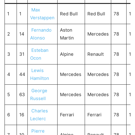
Max
1
1
Red Bull
Red Bull
78
1:
Verstappen
Fernando
Aston
2
14
Mercedes
78
1:
Alonso
Martin
Esteban
3
31
Alpine
Renault
78
1:
Ocon
Lewis
4
44
Mercedes
Mercedes
78
1:
Hamilton
George
5
63
Mercedes
Mercedes
78
1:
Russell
Charles
6
16
Ferrari
Ferrari
78
1:
Leclerc
Pierre
7
10
Alpine
Renault
78
1: