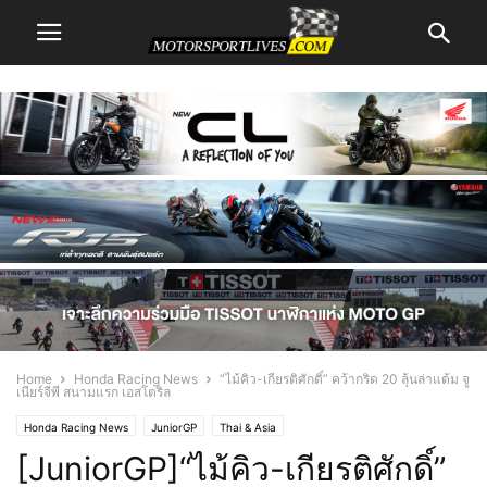
Home
Honda Racing News
“ไม้คิว-เกียรติศักดิ์” คว้ากริด 20 ลุ้นล่าแต้ม จู
เนียร์จีพี สนามแรก เอสโตริล
Honda Racing News
JuniorGP
Thai & Asia
[JuniorGP]“ไม้คิว-เกียรติศักดิ์”