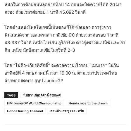
หนักในการซ้อมจนหลุดจากท็อป 14 ก่อนจะบิดคว้ากริดที่ 20 มา
ครอง ด้วยเวลาต่อรอบ 1 นาที 45.092 วินาที
โดยตำแหน่งโพลในเรซนี้เป็นของ ริโก้ ซัลเมลา ดาวรุ่งชาว
ฟินแลนด์จาก เอสเตรลล่า กาลิเซีย 0’0 ด้วยเวลาต่อรอบ 1 นาที
43.337 วินาที เหนือ ไบรอัน อูริอาร์เต ดาวรุ่งชาวสแปนิช และ ฮา
คิม เดนิช นักบิดมาเลเซียในกริดที่ 2-3
โดย “ไม้คิว-เกียรติศักดิ์” จะดวลความเร็วรอบ “เมนเรซ” ในวัน
อาทิตย์ที่ 4 พฤษภาคมนี้ เวลา 19.00 น. ตามเวลาประเทศไทย
ถ่ายทอดสดทาง ยูทูป JuniorGP
TAGS
"ไม้คิว" เกียรติศักดิ์ สิงหพงศ์
FIM JuniorGP World Championship
Honda race to the dream
Honda Racing Thailand
ฮอนด้า เรซ ทู เดอะ ดรีม