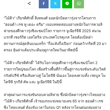
“ไม้คิว” เกียรติศักดิ์ สิงหพงศ์ ยอดนักบิดดาวรุ่งจากโครงการ
“ฮอนด้า เรซ ทู เดอะ ดรีม” เจอบททดสอบอย่างหนักในการควอลิ
ฟายของศึกดาวรุ่งชิงแชมป์โลก รายการ จูเนียร์จีพี 2025 สนาม
แรกที่ เซอร์กิต เอสโตริล ประเทศโปรตุเกส โดยต้องบิดฝ่า
สถานการณ์สุดหินบนแทร็ก “กึ่งแห้งกึ่งเปียก” ก่อนคว้ากริดที่ 20 มา
ครอง ลุ้นล่าแต้มประเดิมฤดูกาลใหม่วันอาทิตย์นี้
“ไม้คิว-เกียรติศักดิ์” ได้รับโอกาสลุยศึกดาวรุ่งชิงแชมป์โลก 2
รายการใหญ่ของโลก เพื่อสร้างพื้นที่ก้าวขึ้นสู่การแข่งขันระดับเวิลด์
กรังด์ปรีซ์ หรือเส้นทางสู่ โมโตจีพี นั่นเอง โดยลงควบทั้ง เรดบูล โม
โตจีพี รุกกีส์ คัพ และ จูเนียร์จีพี ในปีนี้
ล่าสุดผ่านการแข่งขันรอบควอลิฟาย ซึ่งนักบิดดาวรุ่งชาวไทยอย่าง
“ไม้คิว-เกียรติศักดิ์ เจ้าของรถแข่งหมายเลข 85 จาก ฮอนด้า เรซ
ซิ่ง ไทยแลนด์ ต้องจับเวลาในรอบ Q1 หลังจากโดนฝนถล่มอย่าง