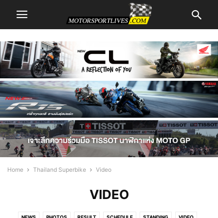
Home
Thailand Superbike
Video
VIDEO
NEWS
PHOTOS
RESULT
SCHEDULE
STANDING
VIDEO