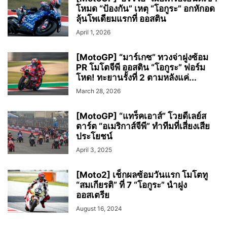
โหมด “ป้องกัน” เหตุ “โอกูระ” อกหักอด
ลุ้นโพเดียมแรกที่ ออสติน
April 1, 2026
[MotoGP] “มาร์เกซ” ทวงจ่าฝูงซ้อม
PR โมโตจีพี ออสติน “โอกูระ” ฟอร์ม
โหด! ทะยานรั้งที่ 2 ตามหลังแค่...
March 28, 2026
[MotoGP] “แทร็คเอาส์” โวยดีเลย์ส
ตาร์ต “อเมริกาส์จีพี” ทำทีมที่เสี่ยงเสีย
ประโยชน์
April 3, 2025
[Moto2] เช็กผลซ้อมวันแรก โมโตทู
“สมเกียรติ” ที่ 7 “โอกูระ” นำฝูง
ออสเตรีย
August 16, 2024