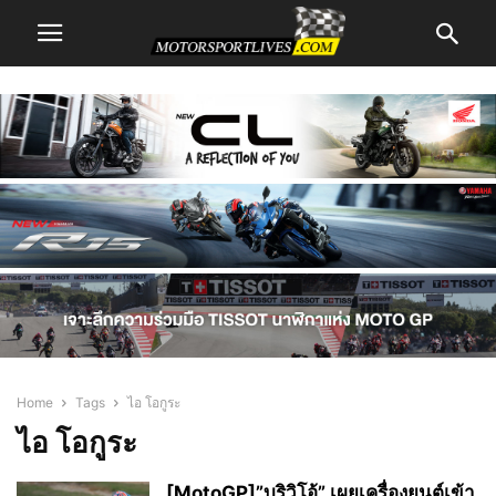
Home
Tags
ไอ โอกูระ
ไอ โอกูระ
[MotoGP]”บริวิโอ้” เผยเครื่องยนต์เข้า