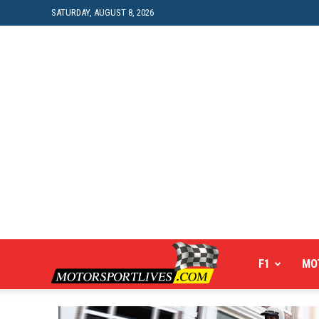
SATURDAY, AUGUST 8, 2026
Motorsportlives
F1
MO