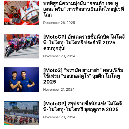
บทพิสูจน์ความมุ่งมั่น “ฮอนด้า เรซ ทู
เดอะ ดรีม” ภารกิจสานฝันเด็กไทยสู่เวที
โลก
December 26, 2025
[MotoGP] อัพเดตรายชื่อนักบิด โมโตจี
พี-โมโตทู-โมโตทรี ประจำปี 2025
ครบทุกรุ่น!
November 23, 2024
[Moto2] “พรามัค ยามาฮ่า” คอนเฟิร์ม
ใช้เฟรม “บอสกอสคูโร” ลุยศึก โมโตทู
2025
November 21, 2024
[MotoGP] สรุปรายชื่อนักแข่ง โมโตจี
พี-โมโตทู-โมโตทรี ลุยฤดูกาล 2025
November 20, 2024