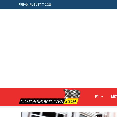
FRIDAY, AUGUST 7, 2026
Motorsportlives
F1
MO