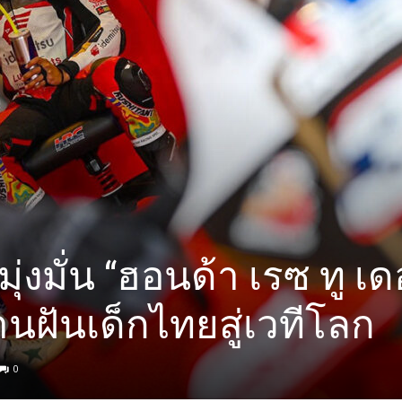
ุ่งมั่น “ฮอนด้า เรซ ทู เ
นฝันเด็กไทยสู่เวทีโลก
0