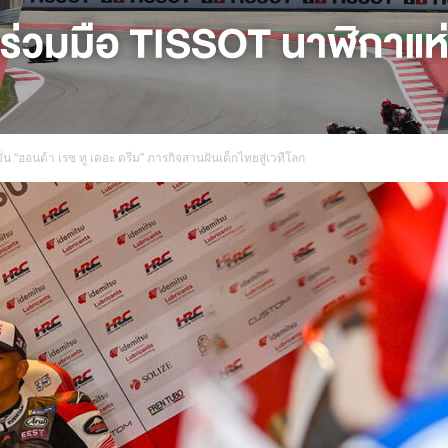
ั่น “ฮอนด้า เรซ ทู เดอะ ดรีม” ภารกิจสานฝันเด็กไทยสู่เวทีโลก