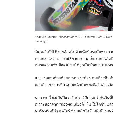
Somkiat Chantra, Thailand MotoGP, 01 March 2025 // Gold &
use only //
ใน โมโตจีพี ที่รายล้อมไปด้วยนักบิดระดับพระกา
ท่ามกลางสถานการณ์ที่อาการบาดเจ็บรบกวนในปีแร
หมายความว่า ชื่อคนไทยได้ถูกบันทึกอย่างเป็นทา
และแน่นอนด้วยศักยภาพของ “ก้อง-สมเกียรติ” 
ฮอนด้า เอชอาร์ซี ในฐานะนักบิดของทีมในศึก เวิล
นอกจากนี้ ยังเป็นปีแรกในประวัติศาสตร์เช่นกันที่
เพราะนอกจาก “ก้อง-สมเกียรติ” ใน โมโตจีพี แล้
นครินทร์ อธิรัฐภูวภัทร์ ที่ร่วมสังกัด อิเดมิตสึ ฮอ