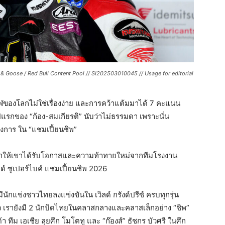
 Goose / Red Bull Content Pool // SI202503010045 // Usage for editorial
ฬของโลกไม่ใช่เรื่องง่าย และการคว้าแต้มมาได้ 7 คะแนน
กของ “ก้อง-สมเกียรติ” นับว่าไม่ธรรมดา เพราะนั่น
งการ ใน “แชมเปี้ยนชิพ”
ทำให้เขาได้รับโอกาสและความท้าทายใหม่จากทีมโรงงาน
ด์ ซูเปอร์ไบค์ แชมเปี้ยนชิพ 2026
มีนักแข่งชาวไทยลงแข่งขันใน เวิลด์ กรังด์ปรีซ์ ครบทุกรุ่น
ว เรายังมี 2 นักบิดไทยในคลาสกลางและคลาสเล็กอย่าง “ชิพ”
นด้า ทีม เอเชีย ลุยศึก โมโตทู และ “ก๊องส์” ธัชกร บัวศรี ในศึก