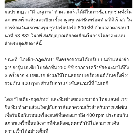
ผลปรากฏว่า “ตี-อนุภาพ” ทำความเร็วได้ดีในการซ้อมทุกช่วงทั้งใน
สภาพแทร็กแห้งและเปียก รั้งจ่าฝูงทุกเซสชั่นพร้อมทำสถิติเร็วสุดใน
การซ้อมวันแรกของรุ่น ซูเปอร์สปอร์ต 600 ซีซี ด้วยเวลาต่อรอบ 1
นาที 53.882 วินาที ส่งสัญญาณที่ยอดเยี่ยมในการไล่ล่าคะแนน
สำหรับสุดสัปดาห์นี้
ขณะที่ “ไอเดีย-กฎตภัทร” ซึ่งครองความได้เปรียบบนตำแหน่งจ่า
ฝูงของรุ่น เอเชีย โปรดักชั่น 250 ซีซี จากการคว้าชัยชนะมาได้ถึง
3 ครั้งจาก 4 เรซแรก ส่งผลให้โดนลดรอบเครื่องยนต์เป็นครั้งที่ 2
รวมเป็น 400 rpm สำหรับการแข่งขันสนามนี้ที่ โมเตกิ
โดย “ไอเดีย-กฤตภัทร” และทีมช่างของ ยามาฮ่า ไทยแลนด์ เรซ
ซิ่ง ทีม ทำงานส่วนใหญ่กับการค้นหาความเร็วสำหรับการแข่งขัน
เพื่อรับมือกับรอบเครื่องยนต์ที่ลดลงมากถึง 400 rpm ประกอบกับ
สภาพแทร็กชื้นหลังจากที่ฝนเพิ่งหยุดตกทำให้ไม่สามารถเค้น
ความเร็วได้อย่างเต็มที่