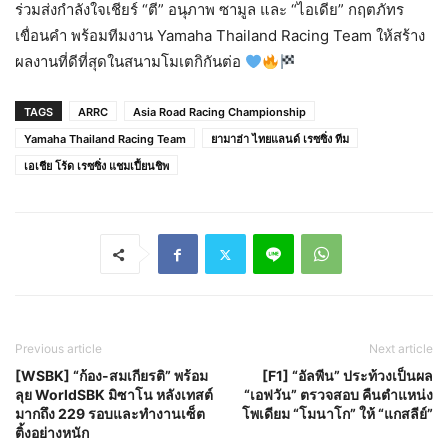
ร่วมส่งกำลังใจเชียร์ “ตี” อนุภาพ ซามูล และ “ไอเดีย” กฤตภัทร
เขื่อนคำ พร้อมทีมงาน Yamaha Thailand Racing Team ให้สร้าง
ผลงานที่ดีที่สุดในสนามโมเตกิกันต่อ
TAGS
ARRC
Asia Road Racing Championship
Yamaha Thailand Racing Team
ยามาฮ่า ไทยแลนด์ เรซซิ่ง ทีม
เอเชีย โร้ด เรซซิ่ง แชมเปี้ยนชิพ
Previous article
Next article
[WSBK] “ก้อง-สมเกียรติ” พร้อม
[F1] “อัลพีน” ประท้วงเป็นผล
ลุย WorldSBK มิซาโน หลังเทสต์
“เอฟวัน” ตรวจสอบ คืนตำแหน่ง
มากถึง 229 รอบและทำงานเซ็ต
โพเดียม “โมนาโก” ให้ “แกสลีย์”
ติ้งอย่างหนัก