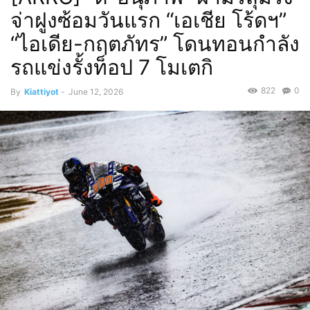
จ่าฝูงซ้อมวันแรก “เอเชีย โร้ดฯ”
“ไอเดีย-กฤตภัทร” โดนทอนกำลัง
รถแข่งรั้งท็อป 7 โมเตกิ
822
0
By
Kiattiyot
-
June 12, 2026