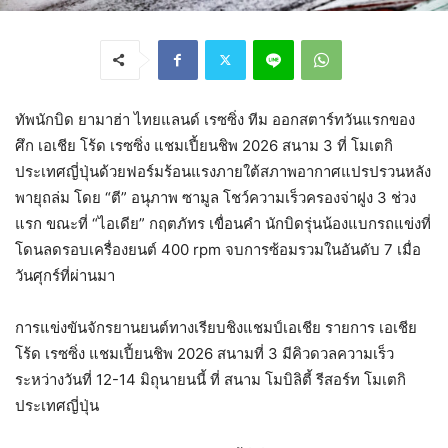
ทัพนักบิด ยามาฮ่า ไทยแลนด์ เรซซิ่ง ทีม ออกสตาร์ทวันแรกของ
ศึก เอเชีย โร้ด เรซซิ่ง แชมเปี้ยนชิพ 2026 สนาม 3 ที่ โมเตกิ
ประเทศญี่ปุ่นด้วยฟอร์มร้อนแรงภายใต้สภาพอากาศแปรปรวนหลัง
พายุถล่ม โดย “ตี” อนุภาพ ซามูล โชว์ความเร็วครองจ่าฝูง 3 ช่วง
แรก ขณะที่ “ไอเดีย” กฤตภัทร เขื่อนคำ นักบิดรุ่นน้องแบกรถแข่งที่
โดนลดรอบเครื่องยนต์ 400 rpm จบการซ้อมรวมในอันดับ 7 เมื่อ
วันศุกร์ที่ผ่านมา
การแข่งขันจักรยานยนต์ทางเรียบชิงแชมป์เอเชีย รายการ เอเชีย
โร้ด เรซซิ่ง แชมเปี้ยนชิพ 2026 สนามที่ 3 มีคิวดวลความเร็ว
ระหว่างวันที่ 12-14 มิถุนายนนี้ ที่ สนาม โมบิลิตี้ รีสอร์ท โมเตกิ
ประเทศญี่ปุ่น