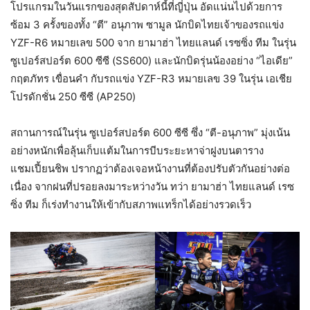
โปรแกรมในวันแรกของสุดสัปดาห์นี้ที่ญี่ปุ่น อัดแน่นไปด้วยการ
ซ้อม 3 ครั้งของทั้ง “ตี” อนุภาพ ซามูล นักบิดไทยเจ้าของรถแข่ง
YZF-R6 หมายเลข 500 จาก ยามาฮ่า ไทยแลนด์ เรซซิ่ง ทีม ในรุ่น
ซูเปอร์สปอร์ต 600 ซีซี (SS600) และนักบิดรุ่นน้องอย่าง “ไอเดีย”
กฤตภัทร เขื่อนคำ กับรถแข่ง YZF-R3 หมายเลข 39 ในรุ่น เอเชีย
โปรดักชั่น 250 ซีซี (AP250)
สถานการณ์ในรุ่น ซูเปอร์สปอร์ต 600 ซีซี ซึ่ง “ตี-อนุภาพ” มุ่งเน้น
อย่างหนักเพื่อลุ้นเก็บแต้มในการบีบระยะหาจ่าฝูงบนตาราง
แชมเปี้ยนชิพ ปรากฏว่าต้องเจอหน้างานที่ต้องปรับตัวกันอย่างต่อ
เนื่อง จากฝนที่ปรอยลงมาระหว่างวัน ทว่า ยามาฮ่า ไทยแลนด์ เรซ
ซิ่ง ทีม ก็เร่งทำงานให้เข้ากับสภาพแทร็กได้อย่างรวดเร็ว