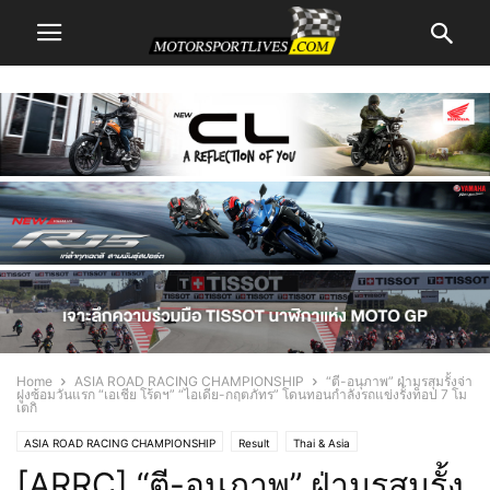
Home
ASIA ROAD RACING CHAMPIONSHIP
“ตี-อนุภาพ” ฝ่ามรสุมรั้งจ่า
ฝูงซ้อมวันแรก “เอเชีย โร้ดฯ” “ไอเดีย-กฤตภัทร” โดนทอนกำลังรถแข่งรั้งท็อป 7 โม
เตกิ
ASIA ROAD RACING CHAMPIONSHIP
Result
Thai & Asia
[ARRC] “ตี-อนุภาพ” ฝ่ามรสุมรั้ง
Yamaha Racing News