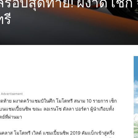
ลรอบสุดท้าย! ผงาด เช็ก จ
รี
Advertisement
สุดท้าย ผงาดคว้าแชมป์ในศึก โมโตทรี สนาม 10 รายการ เช็ก
ฝูงบนแชมเปี้ยนชิพ ขณะ ลอเรนโซ ดัลลา ปอร์ตา ผู้นำเกือบทั้ง
ตย์ที่ผ่านมา
ส โมโตทรี เวิลด์ แชมเปี้ยนชิพ 2019 คัมแบ็กเข้าสู่ครึ่ง