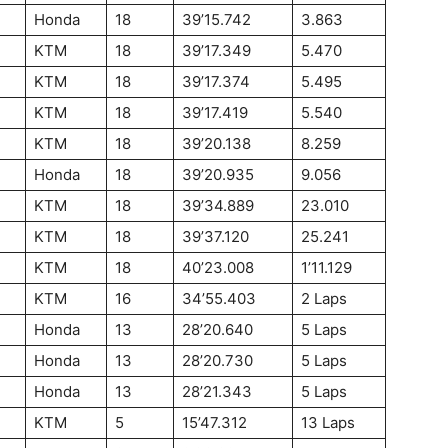
Honda
18
39’15.742
3.863
KTM
18
39’17.349
5.470
KTM
18
39’17.374
5.495
KTM
18
39’17.419
5.540
KTM
18
39’20.138
8.259
Honda
18
39’20.935
9.056
KTM
18
39’34.889
23.010
KTM
18
39’37.120
25.241
KTM
18
40’23.008
1’11.129
KTM
16
34’55.403
2 Laps
Honda
13
28’20.640
5 Laps
Honda
13
28’20.730
5 Laps
Honda
13
28’21.343
5 Laps
KTM
5
15’47.312
13 Laps