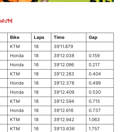
ด์ปรีซ์
Bike
Laps
Time
Gap
KTM
18
39’11.879
Honda
18
39’12.038
0.159
Honda
18
39’12.096
0.217
KTM
18
39’12.283
0.404
Honda
18
39’12.378
0.499
Honda
18
39’12.409
0.530
KTM
18
39’12.594
0.715
Honda
18
39’12.616
0.737
KTM
18
39’12.942
1.063
KTM
18
39’13.636
1.757