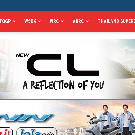
TOGP
WSBK
WRC
ARRC
THAILAND SUPER