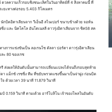
์ ดวลความเร็วรอบชิงชนะเลิศในวันอาทิตย์ที่ 4 สิงหาคมนี้ ที่
ระยะทางต่อรอบ 5.403 กิโลเมตร
นักบิดอิตาเลียนจาก วีเอ็นอี สไนเปอร์ ขนาบข้างด้วย จอห์น
ซิ่ง และ นิคโคโล อันโตเนลลี ดาวรุ่งอิตาเลียนจาก ซิค58 สค
ึ่งทางการแข่งขันเป็น ลอเรนโซ ดัลลา ปอร์ตา ดาวรุ่งอิตาเลียน
ร้อยละ 80 ของเรซ
ทรี ส่งผลให้อันดับนั้นสามารถเปลี่ยนแปลงได้จนถึงรอบสุดท้าย
 แม็กซ์ เรซซิ่ง ทีม ที่ขยับพรวดแซงขึ้นมาเป็นจ่าฝูง ก่อนบิด
ใจ ด้วยเวลา 39 นาที 11.879 วินาที
ป์ 0.159 วินาที ตามเด้วย อาร์โบลิโน เจ้าของโพลในอันดับ