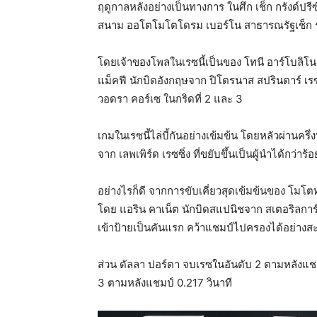
ฤดูกาลหลังอย่างเป็นทางการ ในศึก เช็ก กรังด์ปรีซ
สนาม ออโตโมโตโดรม เบอร์โน สาธารณรัฐเช็ก 
โดยเจ้าของโพลในเรซนี้เป็นของ โทนี อาร์โบลิโน 
แม็คฟี นักบิดอังกฤษจาก ปิโตรนาส สปรินตาร์ เรซ
วอดรา คอร์เซ ในกริดที่ 2 และ 3
เกมในเรซนี้ไล่บี้กันอย่างเข้มข้น โดยหลัวผ่านคร
จาก เลพเพิร์ด เรซซิ่ง ที่ขยับขึ้นเป็นผู้นำได้กว่า
อย่างไรก็ดี จากการขับเคี่ยวสุดเข้มข้นของ โมโต
โดย แอริน คาเน็ต นักบิดสแปนิชจาก สเตอริลการ์ดา
เข้าป้ายเป็นคันแรก คว้าแชมป์ไปครองได้อย่างสะ
ส่วน ดัลลา ปอร์ตา จบเรซในอันดับ 2 ตามหลังแชม
3 ตามหลังแชมป์ 0.217 วินาที