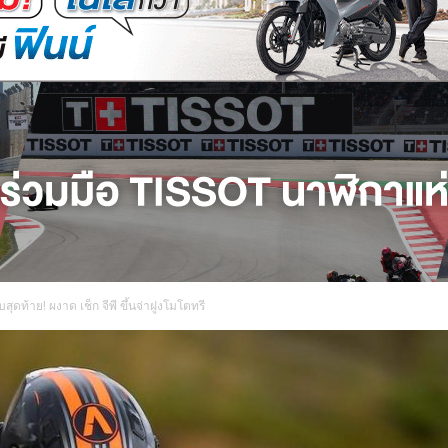
สุดท้าย! ผงาด เช็ก จีพี ขึ้นจ่าฝูงโมโตทรี