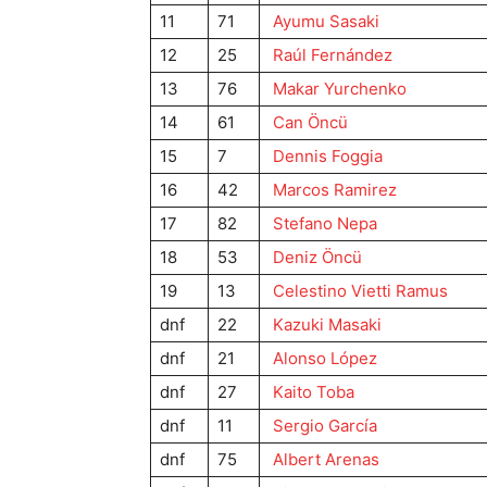
11
71
Ayumu Sasaki
12
25
Raúl Fernández
13
76
Makar Yurchenko
14
61
Can Öncü
15
7
Dennis Foggia
16
42
Marcos Ramirez
17
82
Stefano Nepa
18
53
Deniz Öncü
19
13
Celestino Vietti Ramus
dnf
22
Kazuki Masaki
dnf
21
Alonso López
dnf
27
Kaito Toba
dnf
11
Sergio García
dnf
75
Albert Arenas