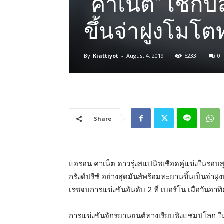
“คาเน็ต” เช็กบิ
ขึ้นจ่าฝูงโมโตท
By
Kiattiyot
-
August 4, 2019
5233
0
Share
แอรอน คาเน็ต ดาวรุ่งสแปนิชเชือดคู่แข่งในรอบ
กรังด์ปรีซ์ อย่างสุดมันส์พร้อมทะยานขึ้นเป็นจ่า
เรซจบการแข่งขันอันดับ 2 ที่ เบอร์โน เมื่อวันอาทิ
การแข่งขันจักรยานยนต์ทางเรียบชิงแชมปโลก ในคลา