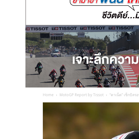
Home
MotoGP Report by Tissot
“คาเน็ต” เช็กบิลรอบ