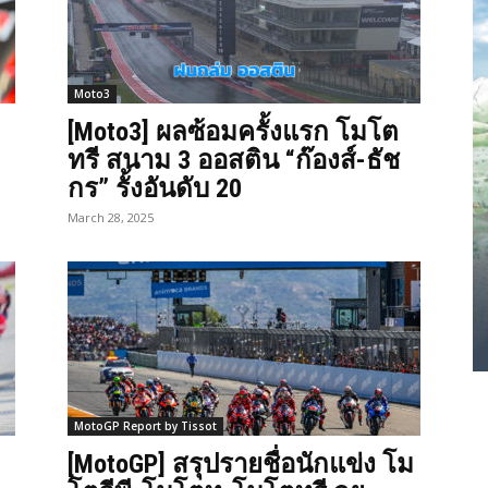
Moto3
[Moto3] ผลซ้อมครั้งแรก โมโต
ทรี สนาม 3 ออสติน “ก๊องส์-ธัช
กร” รั้งอันดับ 20
March 28, 2025
MotoGP Report by Tissot
[MotoGP] สรุปรายชื่อนักแข่ง โม