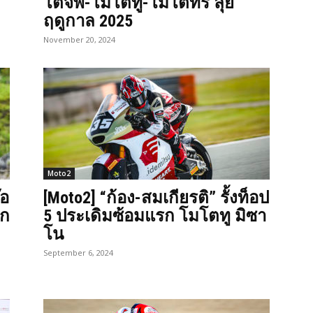
โตจีพี-โมโตทู-โมโตทรี ลุย
ฤดูกาล 2025
November 20, 2024
Moto2
๊อ
[Moto2] “ก้อง-สมเกียรติ” รั้งท็อป
อก
5 ประเดิมซ้อมแรก โมโตทู มิซา
โน
September 6, 2024