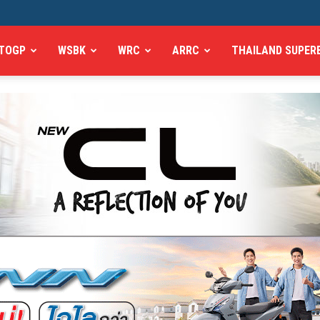
TOGP
WSBK
WRC
ARRC
THAILAND SUPER