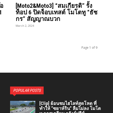
๊อ
[Moto2&Moto3] “สมเกียรติ” รั้ง
1
ท็อป 6 ปิดจ็อบเทสต์ โมโตทู “ธัช
กร” สัญญาณบวก
March 2, 2024
Page 1 of 9
POPULAR POSTS
[Clip] ย้อนชมไฮไลท์สุดโหด ที่
ทำให้ “ซยาห์ริน” ลืมไม่ลง โมโต