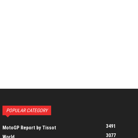
POPULAR CATEGORY
3491
MotoGP Report by Tissot
3077
World