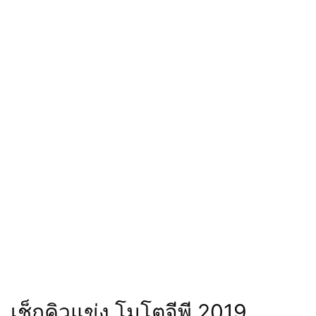
เช็กคิวแข่ง โมโตจีพี 2019