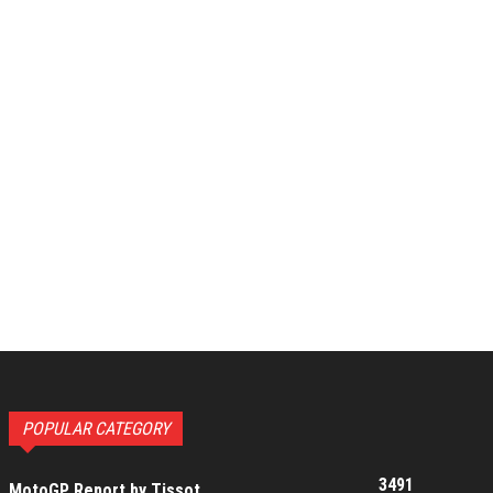
POPULAR CATEGORY
3491
MotoGP Report by Tissot