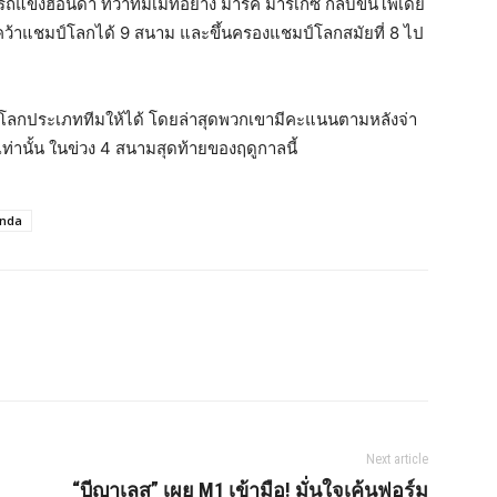
ถแข่งฮอนด้า ทว่าทีมเมทอย่าง มาร์ค มาร์เกซ กลับขึ้นโพเดี้ย
คว้าแชมป์โลกได้ 9 สนาม และขึ้นครองแชมป์โลกสมัยที่ 8 ไป
โลกประเภททีมให้ได้ โดยล่าสุดพวกเขามีคะแนนตามหลังจ่า
นเท่านั้น ในข่วง 4 สนามสุดท้ายของฤดูกาลนี้
onda
Next article
“บีญาเลส” เผย M1 เข้ามือ! มั่นใจเค้นฟอร์ม