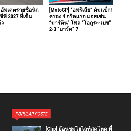
 อัพเดตรายชื่อนัก
[MotoGP] “อพริเลีย” คัมแบ็ก!
ีพี 2027 ที่เซ็น
ครอง 4 กริดแรก แอสเซ่น
้ว
“มาร์ติน” โพล “โอกูระ-เบซ”
2-3 “มาร์ค” 7
POPULAR POSTS
[Clip] ย้อนชมไฮไลท์สุดโหด ที่