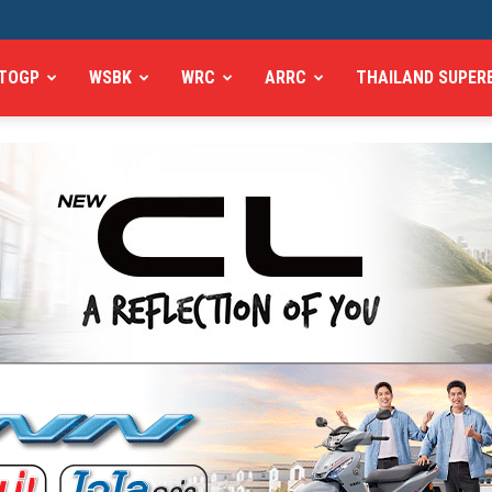
TOGP
WSBK
WRC
ARRC
THAILAND SUPER