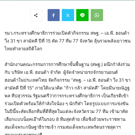
รมว.กระทรวงศึกษาธิการร่วมเปิดตัวกิจกรรม สพฐ. – เอ.พี. ฮอนด้า
วิ่ง 31 ขา สามัคคี ปีที่ 15 คัด 77 ทีม 77 จังหวัด ลุ้นรวมพลังเยาวชน
ไทยทำลายสถิติโลก
สำนักงานคณะกรรมการการศึกษาขั้นพื้นฐาน (สพฐ.) ผนึกกำลังร่วม
กับ บริษัท เอ.พี. ฮอนด้า จำกัด ผู้จัดจำหน่ายรถจักรยานยนต์
ฮอนด้าในประเทศไทย จัดกิจกรรม “สพฐ. – เอ.พี. ฮอนด้า วิ่ง 31 ขา
สามัคคี ปีที่ 15″ ภายใต้แนวคิด “ก้าว กล้า สามัคคี” โดยมีนายณัฎฐ
พล ทีปสุวรรณ รัฐมนตรีว่าการกระทรวงศึกษาธิการ เป็นเกียรติเข้า
ร่วมเปิดตัวพร้อมให้กำลังใจน้อง ๆ นักกีฬา โดยรูปแบบการแข่งขัน
ในปีนี้จะคัดเลือกทีมที่ดีที่สุดในแต่ละจังหวัดรวม 77 ทีม เข้ามาคัด
เลือกแบบน็อคเอ๊าท์ในรอบ 8 ทีมสุดท้าย เพื่อชิงถ้วยพระราชทาน
สมเด็จพระกนิษฐาธิราชเจ้า กรมสมเด็จพระเทพรัตนราชสุดาฯ
สยามบรมราชกุมารี