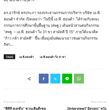
ดร.อารักษ์ พรประภา รองประธานกรรมการบริหาร บริษัท เอ.พี.
ฮอนด้า จำกัด เปิดเผยว่า “ในปีนี้ เอ.พี. ฮอนด้า ได้ร่วมกับคณะ
กรรมการการศึกษาขั้นพื้นฐาน (สพฐ.) เดินหน้าสานต่อกิจกรรม
“สพฐ. – เอ.พี. ฮอนด้า วิ่ง 31 ขา สามัคคี ปี 15″ ภายใต้แนวคิด
“ก้าว กล้า สามัคคี” ขึ้น เพื่อมุ่งมั่นพัฒนาเยาวชนผ่านกิจกรรม
กีฬา…
TAGS
เอ.พี.ฮอนด้า
เอ.พี.ฮอนด้า วิ่ง 31 ขา
Previous article
Next article
“พีทีที สเตชั่น” ชวนเติมดีเซล
[Interview]“อัลบอน” หวัง