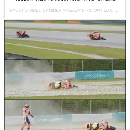
A POST SHARED BY
RIDER
(@RIDER.8778) ON
FEB 8, 2020 AT 8:07PM PST