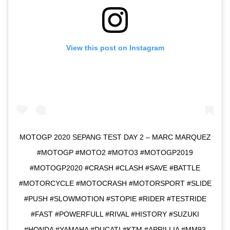
View this post on Instagram
MOTOGP 2020 SEPANG TEST DAY 2 – MARC MARQUEZ
#MOTOGP #MOTO2 #MOTO3 #MOTOGP2019
#MOTOGP2020 #CRASH #CLASH #SAVE #BATTLE
#MOTORCYCLE #MOTOCRASH #MOTORSPORT #SLIDE
#PUSH #SLOWMOTION #STOPIE #RIDER #TESTRIDE
#FAST #POWERFULL #RIVAL #HISTORY #SUZUKI
#HONDA #YAMAHA #DUCATI #KTM #APRILLIA #MM93