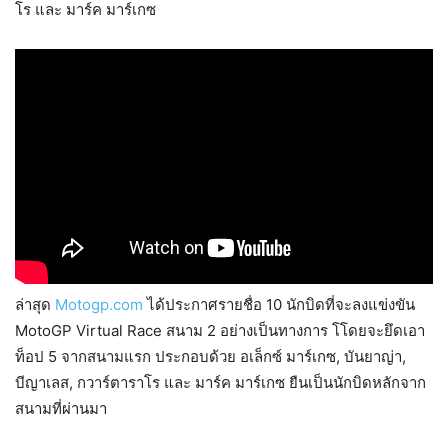
โร และ มาร์ค มาร์เกซ
ล่าสุด
Motogp.com
ได้ประกาศรายชื่อ 10 นักบิดที่จะลงแข่งขัน
MotoGP Virtual Race สนาม 2 อย่างเป็นทางการ โโดยจะยึดเอา
ท็อป 5 จากสนามแรก ประกอบด้วย อเล็กซ์ มาร์เกซ, บันยาญ่า,
บีญาเลส, กวาร์ตาราโร และ มาร์ค มาร์เกซ ยืนเป็นนักบิดหลักจาก
สนามที่ผ่านมา