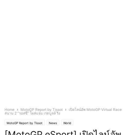
Home
MotoGP Report by Tissot
เปิดไลน์อัพ MotoGP Virtual Race
สนาม 2 “รอสซี่” โผล่แจม เรดบูลล์ ริง
MotoGP Report by Tissot
News
World
[MotoGP eSport] เปิดไลน์อัพ