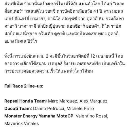
ส่วนที่เพิ่มเข้ามานั้นสร้างเซอร์ไพรส์ให้กับแฟนทั่วโลก ได้แก่ “เดอะ
ด็อกเตอร์” วาเลนติโน รอสซี่ ดาวบิดอิตาเลียนวัย 41 ปี จาก มอนส
เตอร์ อีเนอร์จี้ ยามาฮ่า, ดานิโล เปตรุชชี จาก ดูคาติ ทีม รวมถึง ทา
คาอากิ นาคากามิ นักบิดญี่ปุ่นจาก แอลซีอาร์ ฮอนด้า, ติโต ราบัต
นักบิดสแปนิชจาก อวินเทีย ดูคาติ และนักบิดทดสอบของ ดูคาติ
อย่าง มิเคเล ปีร์โร
ทั้งนี้ การแข่งขันสนาม 2 จะมีขึ้นในวันอาทิตย์ที่ 12 เมษายนนี้ โดย
คาดว่าจะเลือกใช้สนาม เรดบูลล์ ริง ประเทศออสเตรีย เป็นแทร็กใน
การประลงจอยดวลความเร็วให้แฟนทั่วโลกได้ชม
Full Race 2 line-up:
Repsol Honda Team
: Marc Marquez, Alex Marquez
Ducati Team
: Danilo Petrucci, Michele Pirro
Monster Energy Yamaha MotoGP
: Valentino Rossi,
Maverick Viñales