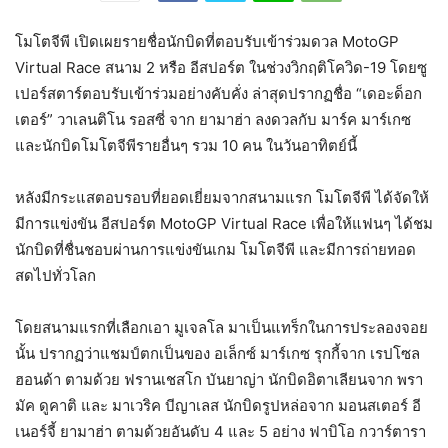
โมโตจีพี เปิดเผยรายชื่อนักบิดที่ตอบรับเข้าร่วมดวล MotoGP
Virtual Race สนาม 2 หรือ อีสปอร์ต ในช่วงวิกฤติโควิด-19 โดยซู
เปอร์สตาร์ตอบรับเข้าร่วมอย่างคับคั่ง ล่าสุดปรากฏชื่อ “เดอะด็อก
เตอร์” วาเลนติโน รอสซี่ จาก ยามาฮ่า ลงดวลกับ มาร์ค มาร์เกซ
และนักบิดโมโตจีพีรายอื่นๆ รวม 10 คน ในวันอาทิตย์นี้
หลังมีกระแสตอบรอบที่ยอดเยี่ยมจากสนามแรก โมโตจีพี ได้จัดให้
มีการแข่งขัน อีสปอร์ต MotoGP Virtual Race เพื่อให้แฟนๆ ได้ชม
นักบิดที่ชื่นชอบผ่านการแข่งขันเกม โมโตจีพี และมีการถ่ายทอด
สดไปทั่วโลก
โดยสนามแรกที่เลือกเอา มูเจลโล มาเป็นแทร็กในการประลองจอย
นั้น ปรากฏว่าแชมป์ตกเป็นของ อเล็กซ์ มาร์เกซ รุกกี้จาก เรปโซล
ฮอนด้า ตามด้วย ฟรานเชสโก บันยาญ่า นักบิดอิตาเลียนจาก พรา
มัค ดูคาติ และ มาเวริค บีญาเลส นักบิดรูปหล่อจาก มอนสเตอร์ อี
เนอร์จี้ ยามาฮ่า ตามด้วยอันดับ 4 และ 5 อย่าง ฟาบิโอ กวาร์ตารา