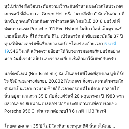
นูร์เบิร์กริง สังเวียนระดับความเร็วระดับตำนานของโลกในประเทศ
เยอรมนี ที่มีฉายาว่า Green Hell หรือ “นรกสีเขียว” นับเป็นสนามที่
นักขับทุกคนทั่วโลกต้องการทำลายสถิติ โดยในปี 2018 ปอร์เช่ ที่
พัฒนารถแข่ง Porsche 911 Evo Hybrid ในศึก เวิลด์ เอ็นดูรานซ์
แชมเปี้ยนชิพ ก็ได้ร่วมกับ ติโม เบิร์นฮาร์ด นักขับเยอรมันวัย 37 ปี
ทุบสถิติของคอร์สขึ้นชื่ออย่าง นอร์ดชไลเฟ ลงด้วยเวลา
5 นาที
19
.546 วินาที สร้างความฮือฮาให้กับวงการมอเตอร์สปอร์ตอย่าง
มาก วันนี้เรานำคลิป และรายละเอียดเชิงลึกมาให้เสพย์กันครับ
นอร์ดชไลเฟ (Nordschleife) นับเป็นคอร์สที่โหดที่สุดของ นูร์เบิร์ก
ริง ซึ่งมีระยะทางต่อรอบ 20.832 กิโลเมตร ตั้งตระหง่านท้าทายนัก
ขับมาเป็นเวลายาวนาน ซึ่งสถิติเวลาต่อรอบที่ไม่มีคนยทำลายได้
นั้น อยู่มานานกว่า 35 ปี นับตั้งแต่วันที่ 28 พฤษภาคม ปี 1983 จาก
ผลงานของ สเตฟาน เบลลอฟ นักขับระดับตำนานที่ควบรถแข่ง
Porsche 956 C ทำเววลาต่อรอบไว้ 6 นาที 11.13 วินาที
โดยตลอดเวลา 35 ปี ไม่มีใครที่สามรถทุบสถิติ นั้นลงได้เลย…