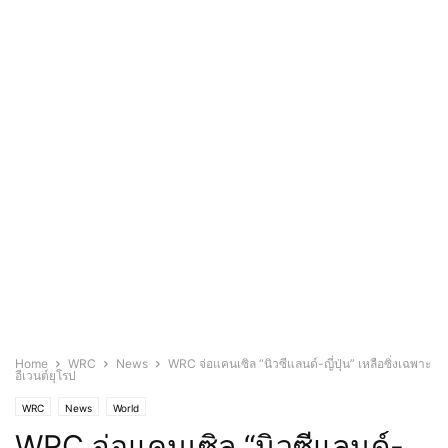
Home
WRC
News
WRC จ่อแคนเซิล “นิวซีแลนด์-ญี่ปุ่น” เหลือซิ่งเฉพาะ
อีเวนต์ยุโรป
WRC
News
World
WRC จ่อแคนเซิล “นิวซีแลนด์-