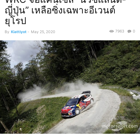
ญี่ปุ่น” เหลือซิ่งเฉพาะอีเวนต์
ยุโรป
7963
0
By
Kiattiyot
-
May 25, 2020