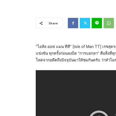
Share
“ไอส์ล ออฟ แมน ทีที” [Isle of Man TT] เรซสุดระ
แข่งขัน ทุกครั้งก่อนลงบิด “การบอกลา” คือสิ่
โหดจากอดีตถึงปัจจุบันมาให้ชมกันครับ ว่าทำไมข