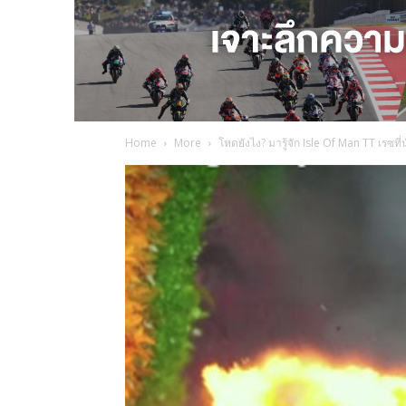
Home
More
โหดยังไง? มารู้จัก Isle Of Man TT เรซที่