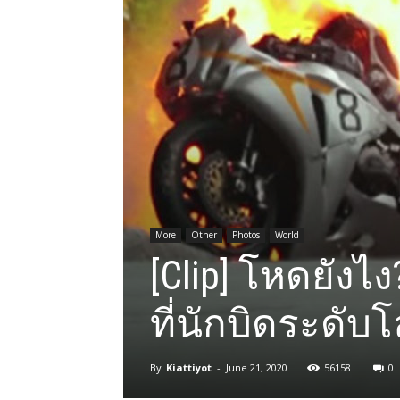
More
Other
Photos
World
[Clip] โหดยังไง
ที่นักบิดระดับโ
By
Kiattiyot
-
June 21, 2020
56158
0