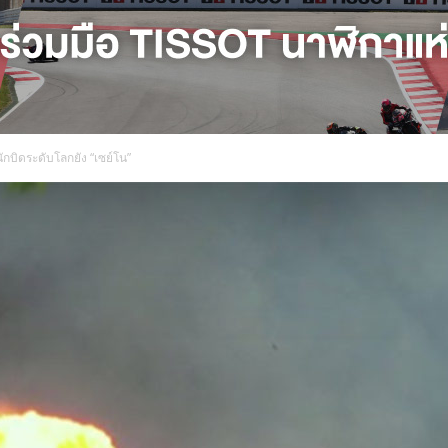
นักบิดระดับโลกยัง “เซย์โน”