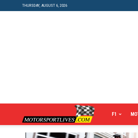
THURSDAY, AUGUST 6, 2026
Motorsportlives
F1
MO