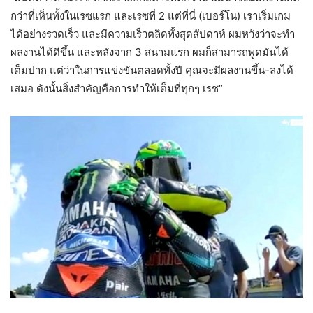
กว่าที่เห็นทั้งในเรซแรก และเรซที่ 2 แต่ที่นี่ (เบอร์โน) เราเริ่มเกม
ได้อย่างรวดเร็ว และมีความเร็วตลิดทั้งสุดสัปดาห์ ผมหวังว่าจะทำ
ผลงานได้ดีขึ้น และหลังจาก 3 สนามแรก ผมก็สามารถพูดมันได้
เต็มปาก แต่ว่าในการแข่งขันตลอดทั้งปี คุณจะมีผลงานขึ้น-ลงได้
เสมอ ดังนั้นสิ่งสำคัญคือการทำให้เต็มที่ทุกๆ เรซ”