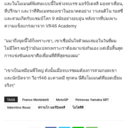
และในโมเมนต์พิเศษแบบนี้ในช่วงจบเรซ มอร์บิเดลลี มองหาเพื่อน,
ที่ปรึกษา และว่าที่ทีมเมทของเขาในอนาคตอย่าง วาเลนติโน รอสซี่
และสวมเกิดกับแชมป์โลก 9 สมัยอย่างอบอุ่น หลังจากที่บ่มเพาะ
ความแข็งแกร่งมาจาก VR46 Academy
“มมาถึงจุดนี้ได้ก็เพราะเขา, เขาเชื่อมั่นใจตัวผมเสมอในวันที่ผม
ไม่มีใคร ผมรู้ว่ามันแปลกเพราะเราต้องมาแข่งกันเอง แต่เมื่อสิ้นสุด
การแข่งขันลงเขาคือเพื่อนที่ดีที่สุดของผม”
“เขาเป็นเหมือนพี่ใหญ่ ดังนั้นเมื่อจบเรซผมต้องการสวมกอดเขา
และนักบิดจาก วีอาร์46 อะคาเดมี ทุกคน นี่คือโมเมนต์ที่ยอดเยี่ยม
จริงๆ”
TAGS
Franco Morbidelli
MotoGP
Petronas Yamaha SRT
Valentino Rossi
ฟรานโก มอร์บิเดลลี
โมโตจีพี