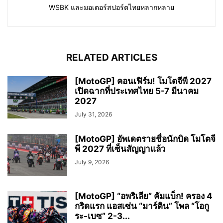
WSBK และมอเตอร์สปอร์ตไทยหลากหลาย
RELATED ARTICLES
[MotoGP] คอนเฟิร์ม! โมโตจีพี 2027
เปิดฉากที่ประเทศไทย 5-7 มีนาคม
2027
July 31, 2026
[MotoGP] อัพเดตรายชื่อนักบิด โมโตจี
พี 2027 ที่เซ็นสัญญาแล้ว
July 9, 2026
[MotoGP] “อพริเลีย” คัมแบ็ก! ครอง 4
กริดแรก แอสเซ่น “มาร์ติน” โพล “โอกู
ระ-เบซ” 2-3...