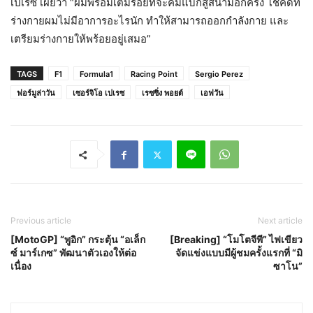
เปเรซ เผยว่า “ผมพร้อมเต็มร้อยที่จะคัมแบ็กสู่สนามอีกครั้ง โชคดีที่
ร่างกายผมไม่มีอาการอะไรนัก ทำให้สามารถออกกำลังกาย และ
เตรียมร่างกายให้พร้อยอยู่เสมอ”
TAGS
F1
Formula1
Racing Point
Sergio Perez
ฟอร์มูล่าวัน
เซอร์จิโอ เปเรซ
เรซซิ่ง พอยต์
เอฟวัน
Previous article
Next article
[MotoGP] “พูอิก” กระตุ้น “อเล็ก
[Breaking] “โมโตจีพี” ไฟเขียว
ซ์ มาร์เกซ” พัฒนาตัวเองให้ต่อ
จัดแข่งแบบมีผู้ชมครั้งแรกที่ “มิ
เนื่อง
ซาโน”