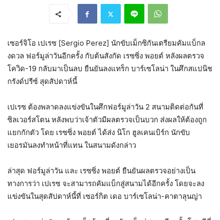
เซอร์จิโอ เปเรซ [Sergio Perez] นักขับเม็กซิกันเตรียมคัมแบ็กล
งดวล ฟอร์มูล่าวันอีกครั้ง กับต้นสังกัด เรซซิ่ง พอยต์ หลังผลตรวจ
โควิด-19 กลับมาเป็นลบ ยืนยันลงแทร็ก บาร์เซโลน่า ในศึกสแปนิช
กรังด์ปรีซ์ สุดสัปดาห์นี้
เปเรซ ต้องพลาดลงแข่งขันในศึกฟอร์มูล่าวัน 2 สนามติดต่อกันที่
ซิลเวอร์สโตน หลังพบว่าเจ้าตัวมีผลตรวจเป็นบวก ส่งผลให้ต้องถูก
แยกกักตัว โดย เรซซิ่ง พอยต์ ได้ส่ง นิโก ฮูลเคนเบิร์ก นักขับ
เยอรมันลงทำหน้าที่แทน ในสนามดังกล่าว
ล่าสุด ฟอร์มูล่าวัน และ เรซซิ่ง พอยต์ ยืนยันผลตรวจอย่างเป็น
ทางการว่า เปเรซ จะสามารถคัมแบ็กสู่สนามได้อีกครั้ง โดยจะลง
แข่งขันในสุดสัปดาห์นี้ที่ เซอร์กิต เดอ บาร์เซโลน่า-คาตาลุนญ่า