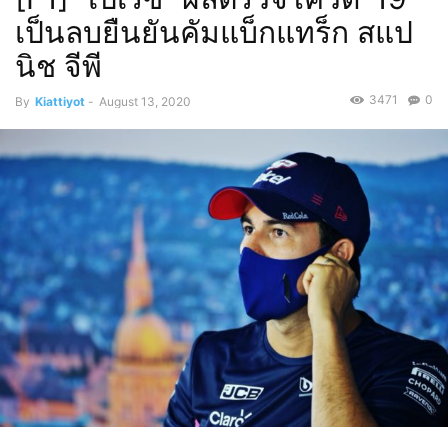
เป็นลบยืนยันคัมแบ็กแทร็ก สแป
นิช จีพี
3471
0
By
Kiattiyot
-
August 13, 2020