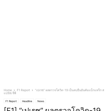
Home
F1 Report
“เปเรซ” ผลตรวจโควิด-19 เป็นลบยืนยันคัมแบ็กแทร็ก ส
แปนิช จีพี
F1 Report
Headline
News
[F1] “เปเรซ” ผลตรวจโควิด-19