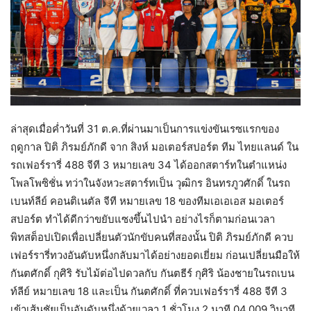
ล่าสุดเมื่อค่ำวันที่ 31 ต.ค.ที่ผ่านมาเป็นการแข่งขันเรซแรกของ
ฤดูกาล ปิติ ภิรมย์ภักดี จาก สิงห์ มอเตอร์สปอร์ต ทีม ไทยแลนด์ ใน
รถเฟอร์รารี่ 488 จีที 3 หมายเลข 34 ได้ออกสตาร์ทในตำแหน่ง
โพลโพซิชั่น ทว่าในจังหวะสตาร์ทเป็น วุฒิกร อินทรภูวศักดิ์ ในรถ
เบนท์ลีย์ คอนติเนตัล จีที หมายเลข 18 ของทีมเอเอเอส มอเตอร์
สปอร์ต ทำได้ดีกว่าขยับแซงขึ้นไปนำ อย่างไรก็ตามก่อนเวลา
พิทสต็อปเปิดเพื่อเปลี่ยนตัวนักขับคนที่สองนั้น ปิติ ภิรมย์ภักดี ควบ
เฟอร์รารี่ทวงอันดับหนึ่งกลับมาได้อย่างยอดเยี่ยม ก่อนเปลี่ยนมือให้
กันตศักดิ์ กุศิริ รับไม้ต่อไปดวลกับ กันตธีร์ กุศิริ น้องชายในรถเบน
ท์ลีย์ หมายเลข 18 และเป็น กันตศักดิ์ ที่ควบเฟอร์รารี่ 488 จีที 3
เข้าเส้นชัยเป็นอันดับหนึ่งด้วยเวลา 1 ชั่วโมง 2 นาที 04.009 วินาที