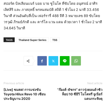
สปอร์ต บิลเลียนแนร์ บอย บาย ซูโนโค ที่ขับโดย อนุสรณ์ อาศิร
เลิศสิริ และ ภาสฤทธิ์ พรหมสมบัติ สถิติ 1 ชั่วโมง 2 นาที 33.456
วินาที ส่วนอันดับสี่เป็น เฟอร์รารี่ 488 จีที 3 หมายเลข 89 ขับโดย
วรวุฒิ ภิรมย์ภักดี และ คาร์โล แวน แดม ด้วยเวลา 1 ชั่วโมง 2 นาที
34.645 วินาที
TAGS
Thailand Super Series
TSS
Previous article
Next article
[Live] ชมสด! การแข่งขัน
“ก๊องส์-ธัชกร” ดาวรุ่งฮอนด้าซิว
Toyota Hilux Revo 10 เซียน
ท็อป 10 ซีอีวี โมโตทรี จูเนียร์
ประจัญบาน 2020
แดนกระทิงดุ