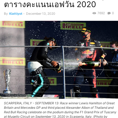
ตารางคะแนนเอฟวัน 2020
7692
0
By
Kiattiyot
-
December 13, 2020
SCARPERIA, ITALY - SEPTEMBER 13: Race winner Lewis Hamilton of Great
Britain and Mercedes GP and third placed Alexander Albon of Thailand and
Red Bull Racing celebrate on the podium during the F1 Grand Prix of Tuscany
at Mugello Circuit on September 13, 2020 in Scarperia, Italy. (Photo by