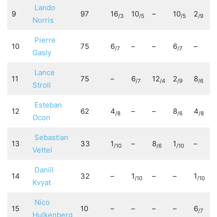
Lando
9
97
16
10
–
10
2
/3
/5
/5
/9
Norris
Pierre
10
75
6
–
–
6
–
/7
/7
Gasly
Lance
11
75
–
6
12
2
8
/7
/4
/9
/6
Stroll
Esteban
12
62
4
–
–
8
4
/8
/6
/8
Ocon
Sebastian
13
33
1
–
8
1
–
/10
/6
/10
Vettel
Daniil
14
32
–
1
–
–
1
/10
/10
Kvyat
Nico
15
10
–
–
–
–
6
/7
Hulkenberg