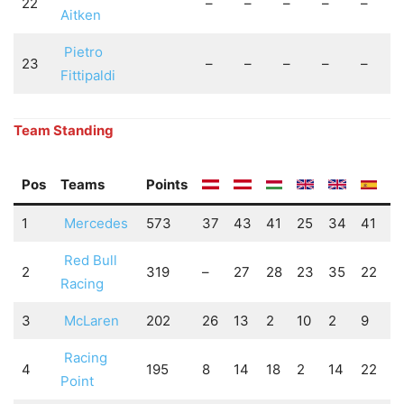
22
–
–
–
–
–
Aitken
Pietro
23
–
–
–
–
–
Fittipaldi
Team Standing
Pos
Teams
Points
1
Mercedes
573
37
43
41
25
34
41
4
Red Bull
2
319
–
27
28
23
35
22
2
Racing
3
McLaren
202
26
13
2
10
2
9
6
Racing
4
195
8
14
18
2
14
22
3
Point