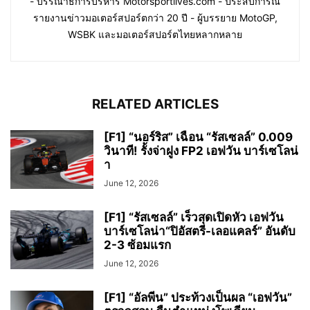
- บรรณาธิการบริหาร Motorsportlives.com - ประสบการณ์
รายงานข่าวมอเตอร์สปอร์ตกว่า 20 ปี - ผู้บรรยาย MotoGP,
WSBK และมอเตอร์สปอร์ตไทยหลากหลาย
RELATED ARTICLES
[F1] “นอร์ริส” เฉือน “รัสเซลล์” 0.009
วินาที! รั้งจ่าฝูง FP2 เอฟวัน บาร์เซโลน่
า
June 12, 2026
[F1] “รัสเซลล์” เร็วสุดเปิดหัว เอฟวัน
บาร์เซโลน่า“ปิอัสตรี-เลอแคลร์” อันดับ
2-3 ซ้อมแรก
June 12, 2026
[F1] “อัลพีน” ประท้วงเป็นผล “เอฟวัน”