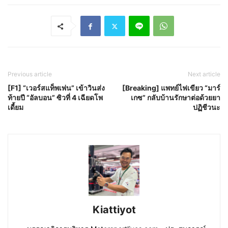
Previous article
Next article
[F1] “เวอร์สแท็พเพ่น” เข้าวินส่ง
[Breaking] แพทย์ไฟเขียว “มาร์
ท้ายปี “อัลบอน” ซิวที่ 4 เฉียดโพ
เกซ” กลับบ้านรักษาต่อด้วยยา
เดี้ยม
ปฏิชีวนะ
Kiattiyot