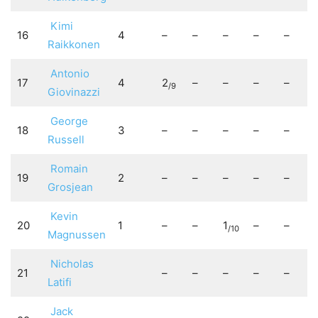
Kimi
16
4
–
–
–
–
–
Raikkonen
Antonio
17
4
2
–
–
–
–
/9
Giovinazzi
George
18
3
–
–
–
–
–
Russell
Romain
19
2
–
–
–
–
–
Grosjean
Kevin
20
1
–
–
1
–
–
/10
Magnussen
Nicholas
21
–
–
–
–
–
Latifi
Jack