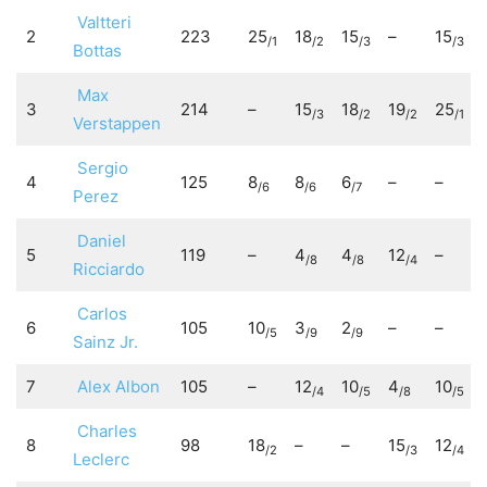
Valtteri
2
223
25
18
15
–
15
/1
/2
/3
/3
Bottas
Max
3
214
–
15
18
19
25
/3
/2
/2
/1
Verstappen
Sergio
4
125
8
8
6
–
–
/6
/6
/7
Perez
Daniel
5
119
–
4
4
12
–
/8
/8
/4
Ricciardo
Carlos
6
105
10
3
2
–
–
/5
/9
/9
Sainz Jr.
7
Alex Albon
105
–
12
10
4
10
/4
/5
/8
/5
Charles
8
98
18
–
–
15
12
/2
/3
/4
Leclerc