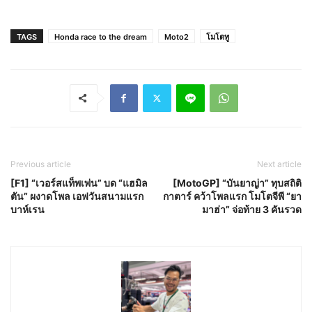
TAGS
Honda race to the dream
Moto2
โมโตทู
Previous article
Next article
[F1] “เวอร์สแท็พเพ่น” บด “แฮมิล
[MotoGP] “บันยาญ่า” ทุบสถิติ
ตัน” ผงาดโพล เอฟวันสนามแรก
กาตาร์ คว้าโพลแรก โมโตจีพี “ยา
บาห์เรน
มาฮ่า” จ่อท้าย 3 คันรวด