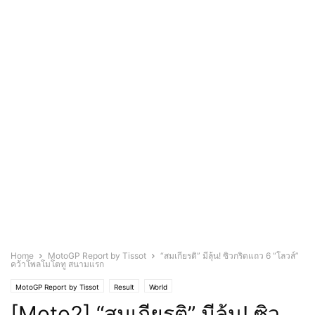
Home
MotoGP Report by Tissot
“สมเกียรติ” มีลุ้น! ซิวกริดแถว 6 “โลวส์”
คว้าโพลโมโตทู สนามแรก
MotoGP Report by Tissot
Result
World
[Moto2] “สมเกียรติ” มีลุ้น! ซิว