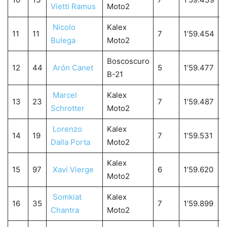
Vietti Ramus
Moto2
Nicolo
Kalex
11
11
7
1’59.454
0
Bulega
Moto2
Boscoscuro
12
44
Arón Canet
5
1’59.477
0
B-21
Marcel
Kalex
13
23
7
1’59.487
0
Schrotter
Moto2
Lorenzo
Kalex
14
19
7
1’59.531
0
Dalla Porta
Moto2
Kalex
15
97
Xavi Vierge
6
1’59.620
0
Moto2
Somkiat
Kalex
16
35
7
1’59.899
1
Chantra
Moto2