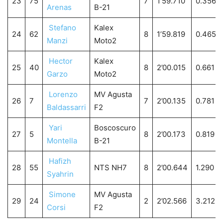
23
75
7
1’59.710
0.356
Arenas
B-21
Stefano
Kalex
24
62
8
1’59.819
0.465
Manzi
Moto2
Hector
Kalex
25
40
8
2’00.015
0.661
Garzo
Moto2
Lorenzo
MV Agusta
26
7
7
2’00.135
0.781
Baldassarri
F2
Yari
Boscoscuro
27
5
8
2’00.173
0.819
Montella
B-21
Hafizh
28
55
NTS NH7
8
2’00.644
1.290
Syahrin
Simone
MV Agusta
29
24
2
2’02.566
3.212
Corsi
F2