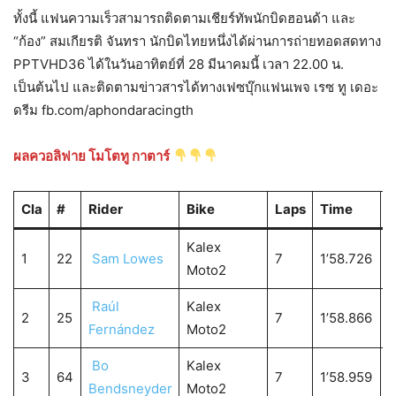
ทั้งนี้ แฟนความเร็วสามารถติดตามเชียร์ทัพนักบิดฮอนด้า และ
“ก้อง” สมเกียรติ จันทรา นักบิดไทยหนึ่งได้ผ่านการถ่ายทอดสดทาง
PPTVHD36 ได้ในวันอาทิตย์ที่ 28 มีนาคมนี้ เวลา 22.00 น.
เป็นต้นไป และติดตามข่าวสารได้ทางเฟซบุ๊กแฟนเพจ เรซ ทู เดอะ
ดรีม fb.com/aphondaracingth
ผลควอลิฟาย โมโตทู กาตาร์
Cla
#
Rider
Bike
Laps
Time
Kalex
1
22
Sam Lowes
7
1’58.726
Moto2
Raúl
Kalex
2
25
7
1’58.866
0
Fernández
Moto2
Bo
Kalex
3
64
7
1’58.959
0
Bendsneyder
Moto2