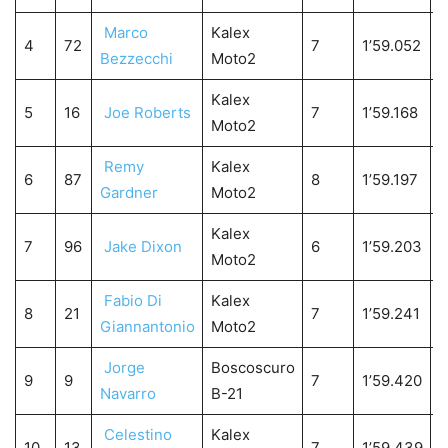
Marco
Kalex
4
72
7
1’59.052
0
Bezzecchi
Moto2
Kalex
5
16
Joe Roberts
7
1’59.168
0
Moto2
Remy
Kalex
6
87
8
1’59.197
0
Gardner
Moto2
Kalex
7
96
Jake Dixon
6
1’59.203
0
Moto2
Fabio Di
Kalex
8
21
7
1’59.241
0
Giannantonio
Moto2
Jorge
Boscoscuro
9
9
7
1’59.420
0
Navarro
B-21
Celestino
Kalex
10
13
7
1’59.439
0