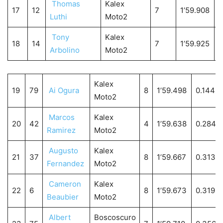
Thomas
Kalex
17
12
7
1’59.908
1
Luthi
Moto2
Tony
Kalex
18
14
7
1’59.925
1
Arbolino
Moto2
Kalex
19
79
Ai Ogura
8
1’59.498
0.144
Moto2
Marcos
Kalex
20
42
4
1’59.638
0.284
Ramirez
Moto2
Augusto
Kalex
21
37
8
1’59.667
0.313
Fernandez
Moto2
Cameron
Kalex
22
6
8
1’59.673
0.319
Beaubier
Moto2
Albert
Boscoscuro