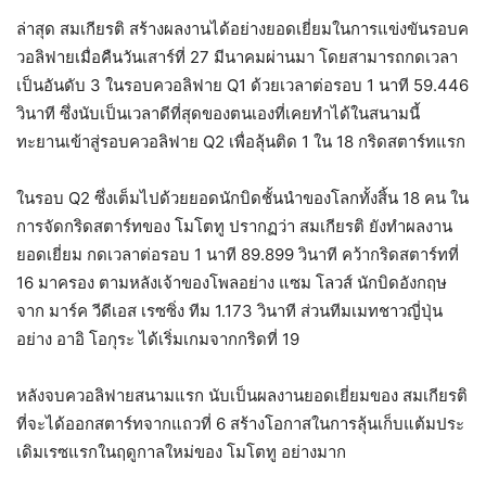
ล่าสุด สมเกียรติ สร้างผลงานได้อย่างยอดเยี่ยมในการแข่งขันรอบค
วอลิฟายเมื่อคืนวันเสาร์ที่ 27 มีนาคมผ่านมา โดยสามารถกดเวลา
เป็นอันดับ 3 ในรอบควอลิฟาย Q1 ด้วยเวลาต่อรอบ 1 นาที 59.446
วินาที ซึ่งนับเป็นเวลาดีที่สุดของตนเองที่เคยทำได้ในสนามนี้
ทะยานเข้าสู่รอบควอลิฟาย Q2 เพื่อลุ้นติด 1 ใน 18 กริดสตาร์ทแรก
ในรอบ Q2 ซึ่งเต็มไปด้วยยอดนักบิดชั้นนำของโลกทั้งสิ้น 18 คน ใน
การจัดกริดสตาร์ทของ โมโตทู ปรากฏว่า สมเกียรติ ยังทำผลงาน
ยอดเยี่ยม กดเวลาต่อรอบ 1 นาที 89.899 วินาที คว้ากริดสตาร์ทที่
16 มาครอง ตามหลังเจ้าของโพลอย่าง แซม โลวส์ นักบิดอังกฤษ
จาก มาร์ค วีดีเอส เรซซิ่ง ทีม 1.173 วินาที ส่วนทีมเมทชาวญี่ปุ่น
อย่าง อาอิ โอกุระ ได้เริ่มเกมจากกริดที่ 19
หลังจบควอลิฟายสนามแรก นับเป็นผลงานยอดเยี่ยมของ สมเกียรติ
ที่จะได้ออกสตาร์ทจากแถวที่ 6 สร้างโอกาสในการลุ้นเก็บแต้มประ
เดิมเรซแรกในฤดูกาลใหม่ของ โมโตทู อย่างมาก